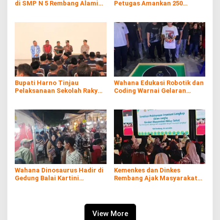
di SMP N 5 Rembang Alami
Petugas Amankan 250
Diare Massal
Batang Rokol Ilegal
Bupati Harno Tinjau
Wahana Edukasi Robotik dan
Pelaksanaan Sekolah Rakyat
Coding Warnai Gelaran
di Kaliombo Rembang
Rembang Expo 2026
Wahana Dinosaurus Hadir di
Kemenkes dan Dinkes
Gedung Balai Kartini
Rembang Ajak Masyarakat
Rembang
Sukseskan Program
Imunisasi
View More