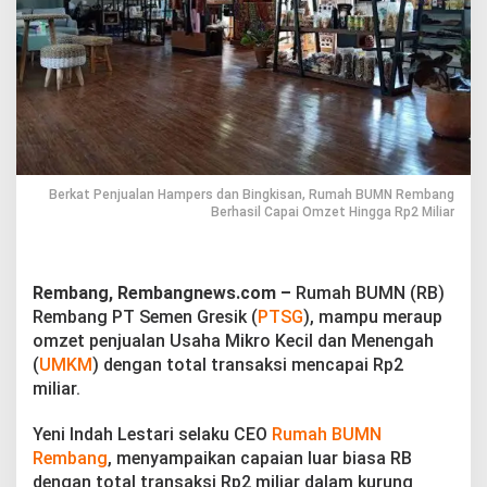
m
p
e
r
s
d
a
n
B
i
Berkat Penjualan Hampers dan Bingkisan, Rumah BUMN Rembang
n
Berhasil Capai Omzet Hingga Rp2 Miliar
g
k
i
s
Rembang, Rembangnews.com –
Rumah BUMN (RB)
a
Rembang PT Semen Gresik (
PTSG
), mampu meraup
n
,
omzet penjualan Usaha Mikro Kecil dan Menengah
R
(
UMKM
) dengan total transaksi mencapai Rp2
u
miliar.
m
a
Yeni Indah Lestari selaku CEO
Rumah BUMN
h
B
Rembang
, menyampaikan capaian luar biasa RB
U
dengan total transaksi Rp2 miliar dalam kurung