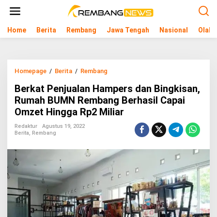
L
e
w
Home
Berita
Rembang
Jawa Tengah
Nasional
Olahr
a
t
i
k
e
Homepage
/
Berita
/
Rembang
B
k
e
o
Berkat Penjualan Hampers dan Bingkisan,
r
n
k
Rumah BUMN Rembang Berhasil Capai
t
a
e
Omzet Hingga Rp2 Miliar
t
n
P
Redaktur
Agustus 19, 2022
e
Berita
,
Rembang
n
j
u
a
l
a
n
H
a