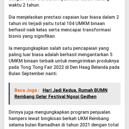
M
waktu 2 tahun.
N
R
Dia menjelaskan prestasi capaian luar biasa dalam 2
e
m
tahun ini terjadi yaitu total 104 UMKM binaan
b
berhasil naik kelas serta mencapai transformasi
a
bisnis yang signifikan.
n
g
Ia mengungkapkan salah satu pencapaian yang
B
e
paling luar biasa adalah berhasil mengantarkan 5
r
UMKM binaan terbaik untuk mengirimkan produknya
h
pada Tong Tong Fair 2022 di Den Haag Belanda pada
a
Bulan September nanti.
s
i
l
Baca Juga :
Hari Jadi Kedua, Rumah BUMN
C
a
Rembang Gelar Festival Ngopi Gedhen
p
a
i
Dirinya juga mengungkapkan program penjualan
O
hampers lewat bingkisan berkah UKM Rembang
m
selama bulan Ramadhan di tahun 2021 dengan total
z