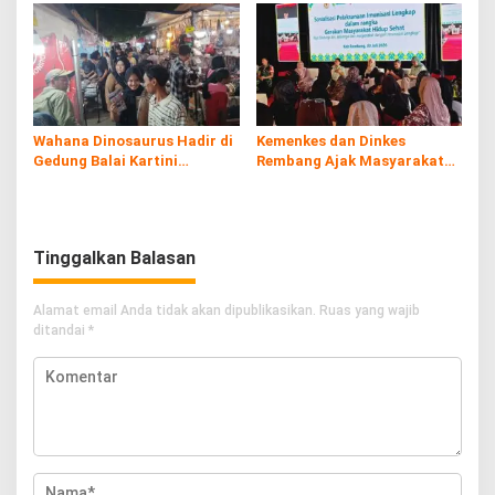
Wahana Dinosaurus Hadir di
Kemenkes dan Dinkes
Gedung Balai Kartini
Rembang Ajak Masyarakat
Rembang
Sukseskan Program
Imunisasi
Tinggalkan Balasan
Alamat email Anda tidak akan dipublikasikan.
Ruas yang wajib
ditandai
*