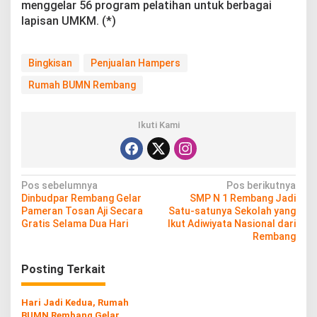
menggelar 56 program pelatihan untuk berbagai
lapisan UMKM. (*)
Bingkisan
Penjualan Hampers
Rumah BUMN Rembang
Ikuti Kami
N
Pos sebelumnya
Pos berikutnya
Dinbudpar Rembang Gelar
SMP N 1 Rembang Jadi
a
Pameran Tosan Aji Secara
Satu-satunya Sekolah yang
v
Gratis Selama Dua Hari
Ikut Adiwiyata Nasional dari
Rembang
i
g
Posting Terkait
a
s
Hari Jadi Kedua, Rumah
BUMN Rembang Gelar