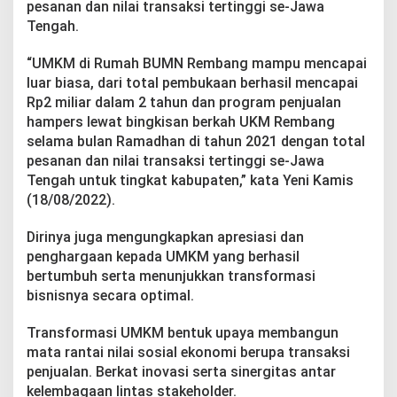
pesanan dan nilai transaksi tertinggi se-Jawa
e
t
Tengah.
H
i
“UMKM di Rumah BUMN Rembang mampu mencapai
n
luar biasa, dari total pembukaan berhasil mencapai
g
Rp2 miliar dalam 2 tahun dan program penjualan
g
a
hampers lewat bingkisan berkah UKM Rembang
R
selama bulan Ramadhan di tahun 2021 dengan total
p
pesanan dan nilai transaksi tertinggi se-Jawa
2
Tengah untuk tingkat kabupaten,” kata Yeni Kamis
M
(18/08/2022).
i
l
i
Dirinya juga mengungkapkan apresiasi dan
a
penghargaan kepada UMKM yang berhasil
r
bertumbuh serta menunjukkan transformasi
bisnisnya secara optimal.
Transformasi UMKM bentuk upaya membangun
mata rantai nilai sosial ekonomi berupa transaksi
penjualan. Berkat inovasi serta sinergitas antar
kelembagaan lintas stakeholder.