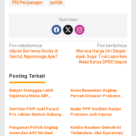
PDI Perjuangan
politik
Ikuti Kami
N
Pos sebelumnya
Pos berikutnya
Gibran Bertemu Rocky di
Merasa Harga Diri Diinjak-
a
Sentul, Ngomongin Apa?
injak, Sopir Truk Laporkan
v
Wakil Ketua DPRD Depok
i
Posting Terkait
g
a
Rakyat Dianggap Lebih
Anies Baswedan Ungkap
s
Sejahtera Masa SBY,
Pernah Ditawari Prabowo
Pendukung Jokowi Serang
Jadi Cawapres di Pemilu
i
Balik
2019
Sentilan PDIP soal Parpol
Kader PPP Usulkan Ganjar
p
Pro Jokowi Namun Dukung
Pranowo Jadi Capres
Anies Jadi Capres
o
Pengamat Politik Ungkap
Koalisi Nasdem-Demokrat
s
Anies dan AHY No Deal
Terkendala Jika Syaratnya