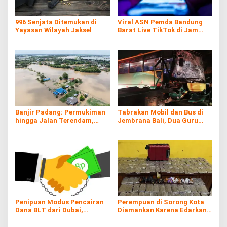
996 Senjata Ditemukan di
Viral ASN Pemda Bandung
Yayasan Wilayah Jaksel
Barat Live TikTok di Jam
Kerja
Banjir Padang: Permukiman
Tabrakan Mobil dan Bus di
hingga Jalan Terendam,
Jembrana Bali, Dua Guru
Kayu Gelondongan Ikut
Asal Banyuwangi Tewas
Hanyut
Penipuan Modus Pencairan
Perempuan di Sorong Kota
Dana BLT dari Dubai,
Diamankan Karena Edarkan
Kerugian hingga Rp60 Juta
Ganja