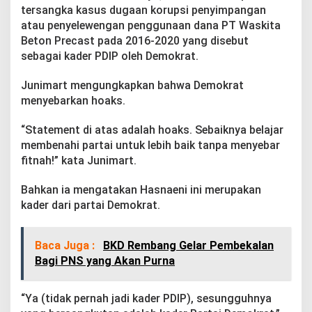
’
tersangka kasus dugaan korupsi penyimpangan
d
atau penyelewengan penggunaan dana PT Waskita
a
Beton Precast pada 2016-2020 yang disebut
r
sebagai kader PDIP oleh Demokrat.
i
D
e
Junimart mengungkapkan bahwa Demokrat
m
menyebarkan hoaks.
o
k
“Statement di atas adalah hoaks. Sebaiknya belajar
r
a
membenahi partai untuk lebih baik tanpa menyebar
t
fitnah!” kata Junimart.
Bahkan ia mengatakan Hasnaeni ini merupakan
kader dari partai Demokrat.
Baca Juga :
BKD Rembang Gelar Pembekalan
Bagi PNS yang Akan Purna
“Ya (tidak pernah jadi kader PDIP), sesungguhnya