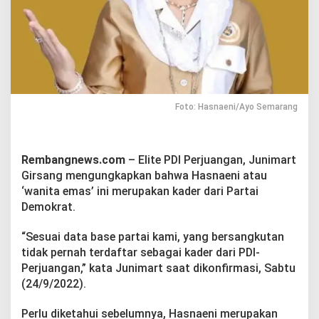
n
S
e
b
u
t
H
a
s
Foto: Hasnaeni/Ayo Semarang
n
a
e
n
Rembangnews.com
– Elite PDI Perjuangan, Junimart
i
Girsang mengungkapkan bahwa Hasnaeni atau
‘
‘wanita emas’ ini merupakan kader dari Partai
W
Demokrat.
a
n
i
“Sesuai data base partai kami, yang bersangkutan
t
tidak pernah terdaftar sebagai kader dari PDI-
a
Perjuangan,” kata Junimart saat dikonfirmasi, Sabtu
E
(24/9/2022).
m
a
s
Perlu diketahui sebelumnya, Hasnaeni merupakan