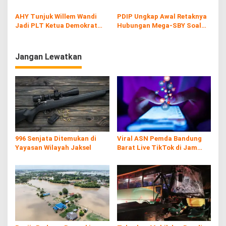
AHY Harus Jadi Cawapres
AHY Tunjuk Willem Wandi
PDIP Ungkap Awal Retaknya
Jadi PLT Ketua Demokrat
Hubungan Mega-SBY Soal
Papua setelah Lukas Jadi
Kepentingan Amerika Serikat
Tersangka
Jangan Lewatkan
996 Senjata Ditemukan di
Viral ASN Pemda Bandung
Yayasan Wilayah Jaksel
Barat Live TikTok di Jam
Kerja