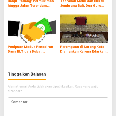
Banjir Padang: Permukiman
Tabrakan Mobil dan Bus di
hingga Jalan Terendam,
Jembrana Bali, Dua Guru
Kayu Gelondongan Ikut
Asal Banyuwangi Tewas
Hanyut
Penipuan Modus Pencairan
Perempuan di Sorong Kota
Dana BLT dari Dubai,
Diamankan Karena Edarkan
Kerugian hingga Rp60 Juta
Ganja
Tinggalkan Balasan
Alamat email Anda tidak akan dipublikasikan.
Ruas yang wajib
ditandai
*