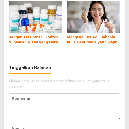
Cara Pencegahannya
Jangan Tertipu! Ini 5 Mitos
Mengenal Retinol: Rahasia
Suplemen Alami yang Harus
Kulit Awet Muda yang Wajib
Kamu Tahu
Diketahui
Tinggalkan Balasan
Alamat email Anda tidak akan dipublikasikan.
Ruas yang wajib
ditandai
*