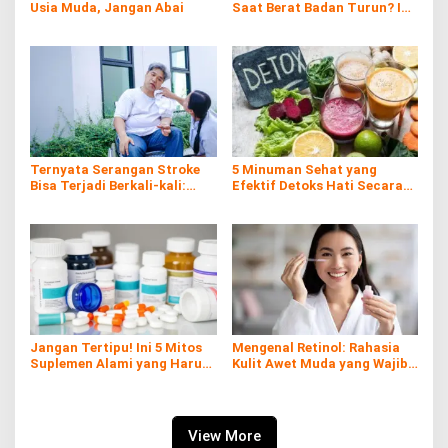
Usia Muda, Jangan Abai
Saat Berat Badan Turun? Ini
Penjelasan Ilmiahnya
Ternyata Serangan Stroke
5 Minuman Sehat yang
Bisa Terjadi Berkali-kali:
Efektif Detoks Hati Secara
Kenali Risiko, Gejala, dan
Alami
Cara Pencegahannya
Jangan Tertipu! Ini 5 Mitos
Mengenal Retinol: Rahasia
Suplemen Alami yang Harus
Kulit Awet Muda yang Wajib
Kamu Tahu
Diketahui
View More