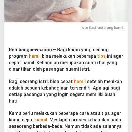
g
i
K
a
m
u
foto ilustrasi orang hamil
y
a
n
g
Rembangnews.com
– Bagi kamu yang sedang
S
program
hamil
bisa melakukan beberapa
tips
ini agar
e
cepat hamil. Kehamilan merupakan suatu hal yang
d
dinantikan oleh pasangan suami istri.
a
n
g
Bagi seorang istri, bisa cepat
hamil
setelah menikah
P
adalah sebuah kebahagiaan tersendiri. Apalagi bagi
r
setiap pasangan yang ingin segera memiliki buah
o
hati.
g
r
a
Kamu perlu melakukan beberapa cara atau tips agar
m
kamu cepat
hamil
. Meskipun proses kehamilan pada
H
seseorang berbeda-beda. Namun tidak ada salahnya
a