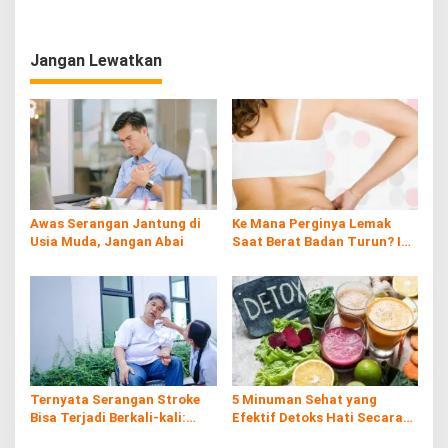
v
i
g
Jangan Lewatkan
a
s
i
p
o
s
Awas Serangan Jantung di
Ke Mana Perginya Lemak
Usia Muda, Jangan Abai
Saat Berat Badan Turun? Ini
Penjelasan Ilmiahnya
Ternyata Serangan Stroke
5 Minuman Sehat yang
Bisa Terjadi Berkali-kali:
Efektif Detoks Hati Secara
Kenali Risiko, Gejala, dan
Alami