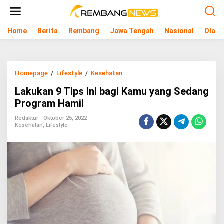
L
e
w
Home
Berita
Rembang
Jawa Tengah
Nasional
Olahr
a
t
i
k
e
Homepage
/
Lifestyle
/
Kesehatan
L
k
a
o
Lakukan 9 Tips Ini bagi Kamu yang Sedang
k
n
u
Program Hamil
t
k
e
a
Redaktur
Oktober 25, 2022
n
Kesehatan
,
Lifestyle
n
9
T
i
p
s
I
n
i
b
a