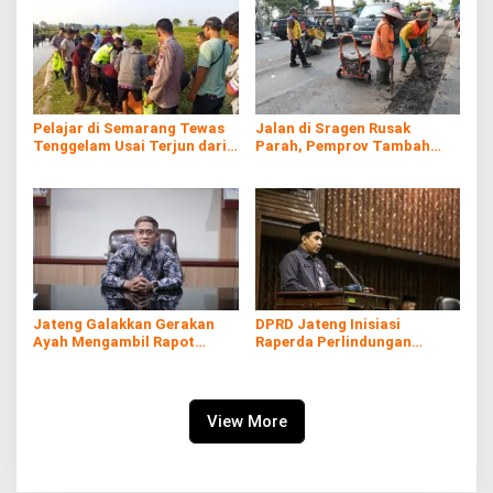
Pelajar di Semarang Tewas
Jalan di Sragen Rusak
Tenggelam Usai Terjun dari
Parah, Pemprov Tambah
Atas Pintu Air
Anggaran Perbaikan Rp38,2
Miliar
Jateng Galakkan Gerakan
DPRD Jateng Inisiasi
Ayah Mengambil Rapot
Raperda Perlindungan
untuk Tekan Fatherless
Tenaga Kerja Informal
View More