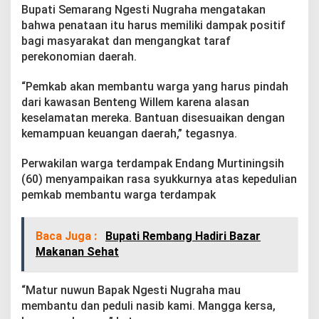
K
Bupati Semarang Ngesti Nugraha mengatakan
d
bahwa penataan itu harus memiliki dampak positif
i
bagi masyarakat dan mengangkat taraf
B
perekonomian daerah.
e
n
t
“Pemkab akan membantu warga yang harus pindah
e
dari kawasan Benteng Willem karena alasan
n
keselamatan mereka. Bantuan disesuaikan dengan
g
kemampuan keuangan daerah,” tegasnya.
P
e
n
Perwakilan warga terdampak Endang Murtiningsih
d
(60) menyampaikan rasa syukkurnya atas kepedulian
e
pemkab membantu warga terdampak
m
Baca Juga :
Bupati Rembang Hadiri Bazar
Makanan Sehat
“Matur nuwun Bapak Ngesti Nugraha mau
membantu dan peduli nasib kami. Mangga kersa,