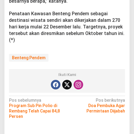
besarnya berapa,” katanya.
Penataan Kawasan Benteng Pendem sebagai
destinasi wisata sendiri akan dikerjakan dalam 270
hari kerja mulai 22 Desember lalu. Targetnya, proyek
tersebut akan diresmikan sebelum Oktober tahun ini.
(*)
Benteng Pendem
Ikuti Kami
N
Pos sebelumnya
Pos berikutnya
Program Sub Pin Polio di
Doa Pembuka Agar
a
Rembang Telah Capai 84,8
Permintaan Diijabah
v
Persen
i