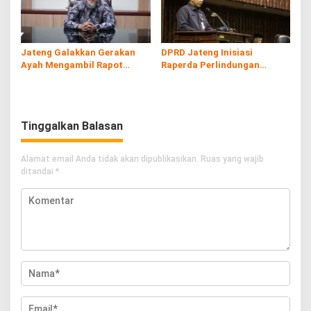
Jateng Galakkan Gerakan
DPRD Jateng Inisiasi
Ayah Mengambil Rapot
Raperda Perlindungan
untuk Tekan Fatherless
Tenaga Kerja Informal
Tinggalkan Balasan
Alamat email Anda tidak akan dipublikasikan.
Ruas yang wajib
ditandai
*