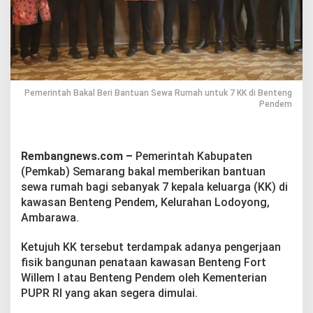
r
i
B
a
n
t
u
a
Pemerintah Bakal Beri Bantuan Sewa Rumah untuk 7 KK di Benteng
n
Pendem
S
e
w
a
Rembangnews.com –
Pemerintah Kabupaten
R
(Pemkab) Semarang bakal memberikan bantuan
u
sewa rumah bagi sebanyak 7 kepala keluarga (KK) di
m
kawasan Benteng Pendem, Kelurahan Lodoyong,
a
Ambarawa.
h
u
n
Ketujuh KK tersebut terdampak adanya pengerjaan
t
fisik bangunan penataan kawasan Benteng Fort
u
Willem I atau Benteng Pendem oleh Kementerian
k
PUPR RI yang akan segera dimulai.
7
K