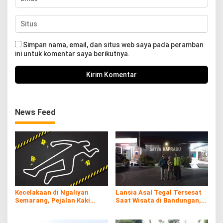
Simpan nama, email, dan situs web saya pada peramban
ini untuk komentar saya berikutnya.
News Feed
Kecelakaan di Ngaliyan
Lansia Asal Tegal Tersesat
Semarang, Pejalan Kaki
Saat Wisata di Bandungan,
Tewas Tertabrak Truk Usai
Akhirnya Ditemukan di Alun-
Oleng
alun Ungaran