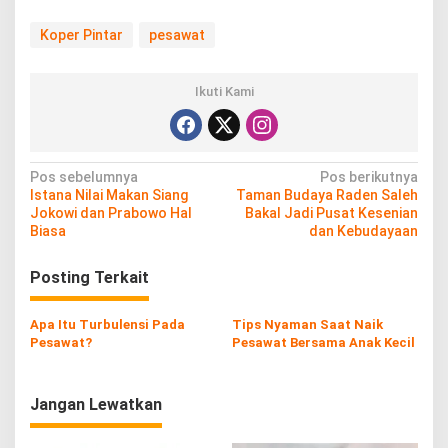
Koper Pintar
pesawat
Ikuti Kami
N
Pos sebelumnya
Pos berikutnya
Istana Nilai Makan Siang
Taman Budaya Raden Saleh
a
Jokowi dan Prabowo Hal
Bakal Jadi Pusat Kesenian
v
Biasa
dan Kebudayaan
i
Posting Terkait
g
a
Apa Itu Turbulensi Pada
Tips Nyaman Saat Naik
s
Pesawat?
Pesawat Bersama Anak Kecil
i
p
Jangan Lewatkan
o