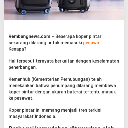
n
g
D
i
l
a
r
Rembangnews.com
– Beberapa koper pintar
a
sekarang dilarang untuk memasuki
pesawat
.
n
g
Kenapa?
M
a
Hal tersebut ternyata berkaitan dengan keselamatan
s
penerbangan.
u
k
P
Kemenhub (Kementerian Perhubungan) telah
e
menekankan bahwa penumpang dilarang membawa
s
koper pintar dengan ukuran baterai tertentu masuk
a
ke pesawat.
w
a
t
Koper pintar ini memang menjadi tren terkini
masyarakat Indonesia.