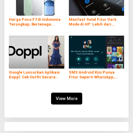
Harga Poco F7 di Indonesia
Manfaat Setel Fitur Dark
Terungkap, Bertenaga
Mode di HP: Lebih dari
Snapdragon 8s Gen 4
Sekadar Gaya
Google Luncurkan Aplikasi
SMS Android Kini Punya
Doppl: Cek Outfit Secara
Fitur Seperti WhatsApp,
Virtual Kini Lebih Mudah dan
Gratis dan Tanpa Kuota!
Interaktif
View More