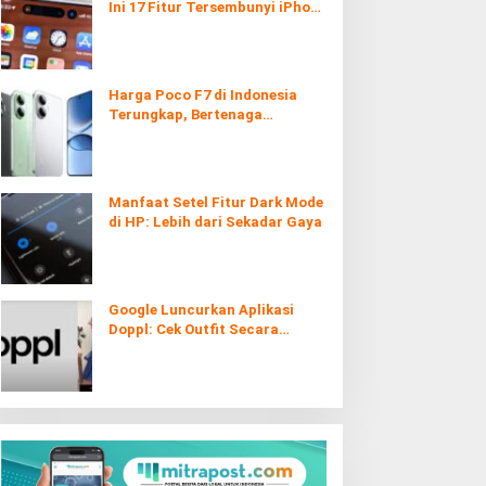
Ini 17 Fitur Tersembunyi iPhone
yang Ternyata Sangat Berguna
Harga Poco F7 di Indonesia
Terungkap, Bertenaga
Snapdragon 8s Gen 4
Manfaat Setel Fitur Dark Mode
di HP: Lebih dari Sekadar Gaya
Google Luncurkan Aplikasi
Doppl: Cek Outfit Secara
Virtual Kini Lebih Mudah dan
Interaktif