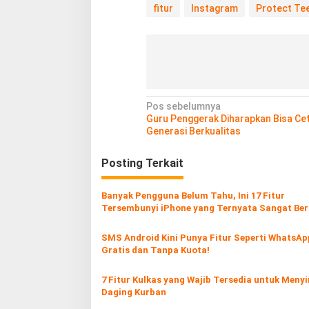
fitur
Instagram
Protect Te
N
Pos sebelumnya
Guru Penggerak Diharapkan Bisa Ce
a
Generasi Berkualitas
v
Posting Terkait
i
g
Banyak Pengguna Belum Tahu, Ini 17 Fitur
a
Tersembunyi iPhone yang Ternyata Sangat Be
s
SMS Android Kini Punya Fitur Seperti WhatsAp
i
Gratis dan Tanpa Kuota!
p
o
7 Fitur Kulkas yang Wajib Tersedia untuk Men
Daging Kurban
s