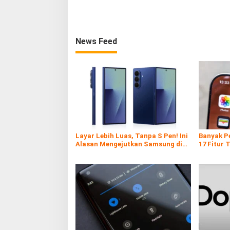
News Feed
Layar Lebih Luas, Tanpa S Pen! Ini
Banyak P
Alasan Mengejutkan Samsung di
17 Fitur 
Galaxy Z Fold7
Ternyata