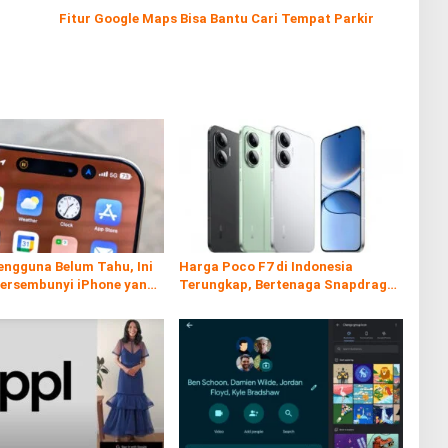
Fitur Google Maps Bisa Bantu Cari Tempat Parkir
engguna Belum Tahu, Ini
Harga Poco F7 di Indonesia
Tersembunyi iPhone yang
Terungkap, Bertenaga Snapdragon
 Sangat Berguna
8s Gen 4