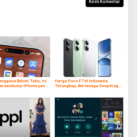
engguna Belum Tahu, Ini
Harga Poco F7 di Indonesia
Tersembunyi iPhone yang
Terungkap, Bertenaga Snapdragon
 Sangat Berguna
8s Gen 4