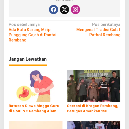
N
Pos sebelumnya
Pos berikutnya
Ada Batu Karang Mirip
Mengenal Tradisi Gulat
a
Punggung Gajah di Pantai
Pathol Rembang
v
Rembang
i
g
Jangan Lewatkan
a
s
i
p
o
s
Ratusan Siswa hingga Guru
Operasi di Kragan Rembang,
di SMP N 5 Rembang Alami
Petugas Amankan 250
Diare Massal
Batang Rokol Ilegal