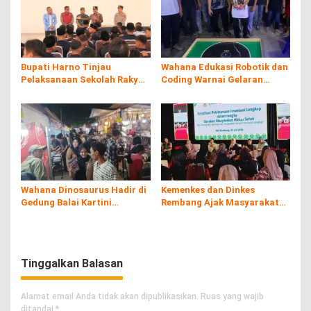
Bupati Harno Tinjau
Wahana Edukasi Robotik dan
Pelaksanaan Sekolah Rakyat
Coding Warnai Gelaran
di Kaliombo Rembang
Rembang Expo 2026
Wahana Dinosaurus Hadir di
Kemenkes dan Dinkes
Gedung Balai Kartini
Rembang Ajak Masyarakat
Rembang
Sukseskan Program
Imunisasi
Tinggalkan Balasan
Alamat email Anda tidak akan dipublikasikan.
Ruas yang wajib
ditandai
*