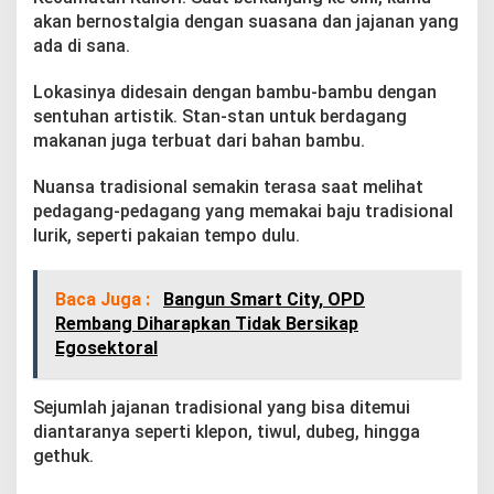
M
akan bernostalgia dengan suasana dan jajanan yang
b
ada di sana.
r
u
m
Lokasinya didesain dengan bambu-bambu dengan
b
sentuhan artistik. Stan-stan untuk berdagang
u
makanan juga terbuat dari bahan bambu.
n
g
Nuansa tradisional semakin terasa saat melihat
R
e
pedagang-pedagang yang memakai baju tradisional
m
lurik, seperti pakaian tempo dulu.
b
a
n
Baca Juga :
Bangun Smart City, OPD
g
Rembang Diharapkan Tidak Bersikap
Egosektoral
Sejumlah jajanan tradisional yang bisa ditemui
diantaranya seperti klepon, tiwul, dubeg, hingga
gethuk.