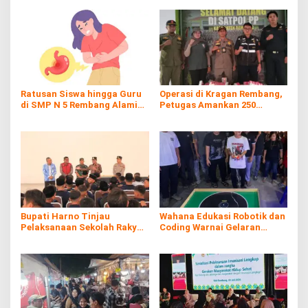
Ratusan Siswa hingga Guru
Operasi di Kragan Rembang,
di SMP N 5 Rembang Alami
Petugas Amankan 250
Diare Massal
Batang Rokol Ilegal
Bupati Harno Tinjau
Wahana Edukasi Robotik dan
Pelaksanaan Sekolah Rakyat
Coding Warnai Gelaran
di Kaliombo Rembang
Rembang Expo 2026