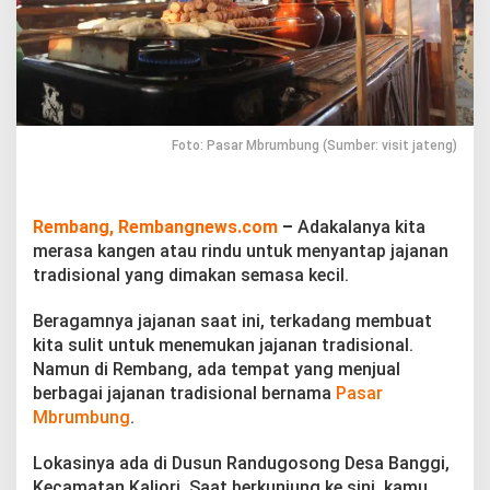
i
s
i
o
n
a
l
,
Foto: Pasar Mbrumbung (Sumber: visit jateng)
M
a
m
p
Rembang, Rembangnews.com
–
Adakalanya kita
i
merasa kangen atau rindu untuk menyantap jajanan
r
tradisional yang dimakan semasa kecil.
S
a
Beragamnya jajanan saat ini, terkadang membuat
j
a
kita sulit untuk menemukan jajanan tradisional.
k
Namun di Rembang, ada tempat yang menjual
e
berbagai jajanan tradisional bernama
Pasar
P
Mbrumbung
.
a
s
a
Lokasinya ada di Dusun Randugosong Desa Banggi,
r
Kecamatan Kaliori. Saat berkunjung ke sini, kamu