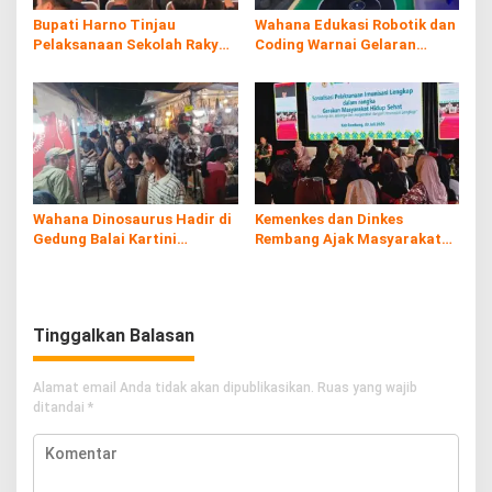
Bupati Harno Tinjau
Wahana Edukasi Robotik dan
Pelaksanaan Sekolah Rakyat
Coding Warnai Gelaran
di Kaliombo Rembang
Rembang Expo 2026
Wahana Dinosaurus Hadir di
Kemenkes dan Dinkes
Gedung Balai Kartini
Rembang Ajak Masyarakat
Rembang
Sukseskan Program
Imunisasi
Tinggalkan Balasan
Alamat email Anda tidak akan dipublikasikan.
Ruas yang wajib
ditandai
*