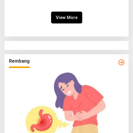
Rembang
Sukseskan Program
Imunisasi
View More
Rembang