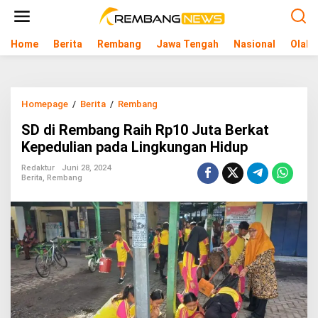
L
e
w
Home
Berita
Rembang
Jawa Tengah
Nasional
Olahr
a
t
i
k
e
Homepage
/
Berita
/
Rembang
S
k
D
o
SD di Rembang Raih Rp10 Juta Berkat
d
n
i
Kepedulian pada Lingkungan Hidup
t
R
e
e
Redaktur
Juni 28, 2024
n
Berita
,
Rembang
m
b
a
n
g
R
a
i
h
R
p