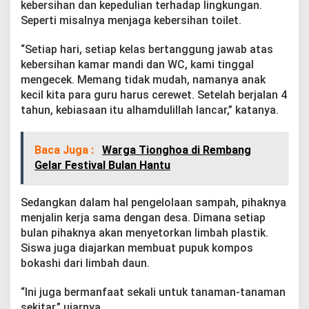
kebersihan dan kepedulian terhadap lingkungan.
a
L
Seperti misalnya menjaga kebersihan toilet.
i
n
“Setiap hari, setiap kelas bertanggung jawab atas
g
kebersihan kamar mandi dan WC, kami tinggal
k
mengecek. Memang tidak mudah, namanya anak
u
n
kecil kita para guru harus cerewet. Setelah berjalan 4
g
tahun, kebiasaan itu alhamdulillah lancar,” katanya.
a
n
H
Baca Juga :
Warga Tionghoa di Rembang
i
Gelar Festival Bulan Hantu
d
u
p
Sedangkan dalam hal pengelolaan sampah, pihaknya
menjalin kerja sama dengan desa. Dimana setiap
bulan pihaknya akan menyetorkan limbah plastik.
Siswa juga diajarkan membuat pupuk kompos
bokashi dari limbah daun.
“Ini juga bermanfaat sekali untuk tanaman-tanaman
sekitar,” ujarnya.