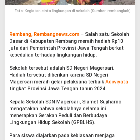
1
0
Foto: Kegiatan cinta lingkungan di sekolah (Sumber: rembangkab)
J
u
t
a
Rembang, Rembangnews.com
–
Salah satu Sekolah
B
Dasar di Kabupaten Rembang meraih hadiah Rp10
e
r
juta dari Pemerintah Provinsi Jawa Tengah berkat
k
kepedulian terhadap lingkungan hidup.
a
t
Sekolah tersebut adalah SD Negeri Magersari.
K
Hadiah tersebut diberikan karena SD Negeri
e
p
Magersari meraih gelar pelaksana terbaik
Adiwiyata
e
tingkat Provinsi Jawa Tengah tahun 2024.
d
u
Kepala Sekolah SDN Magersari, Slamet Sujiharno
l
mengatakan bahwa sekolahnya selama ini
i
a
menerapkan Gerakan Peduli dan Berbudaya
n
Lingkungan Hidup Sekolah (GPBLHS).
p
a
Para siswa diajarkan pada kebiasaan menjaga
d