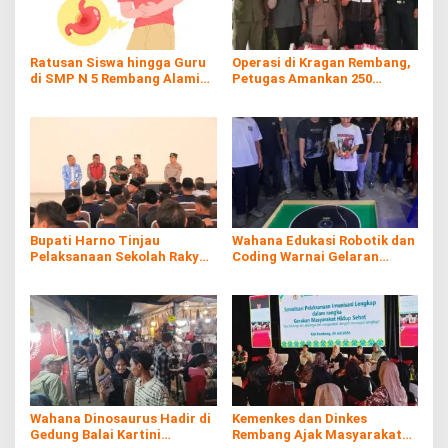
Ratusan Siswa hingga Guru
Operasi di Kragan Rembang,
di SMP N 5 Rembang Alami
Petugas Amankan 250
Diare Massal
Batang Rokol Ilegal
Bupati Harno Tinjau
Wahana Edukasi Robotik dan
Pelaksanaan Sekolah Rakyat
Coding Warnai Gelaran
di Kaliombo Rembang
Rembang Expo 2026
Wahana Dinosaurus Hadir di
Kemenkes dan Dinkes
Gedung Balai Kartini
Rembang Ajak Masyarakat