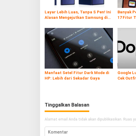
o
s
Layar Lebih Luas, Tanpa S Pen! Ini
Banyak P
Alasan Mengejutkan Samsung di
17 Fitur 
Galaxy Z Fold7
Ternyata
Manfaat Setel Fitur Dark Mode di
Google Lu
HP: Lebih dari Sekadar Gaya
Cek Outfi
Lebih Mud
Tinggalkan Balasan
Alamat email Anda tidak akan dipublikasikan.
Ruas ya