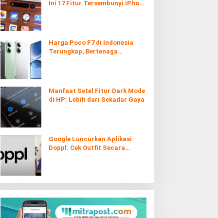
Ini 17 Fitur Tersembunyi iPhone
yang Ternyata Sangat Berguna
Harga Poco F7 di Indonesia
Terungkap, Bertenaga
Snapdragon 8s Gen 4
Manfaat Setel Fitur Dark Mode
di HP: Lebih dari Sekadar Gaya
Google Luncurkan Aplikasi
Doppl: Cek Outfit Secara
Virtual Kini Lebih Mudah dan
Interaktif