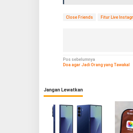
Close Friends
Fitur Live Insta
N
Pos sebelumnya
Doa agar Jadi Orang yang Tawakal
a
v
i
Jangan Lewatkan
g
a
s
i
p