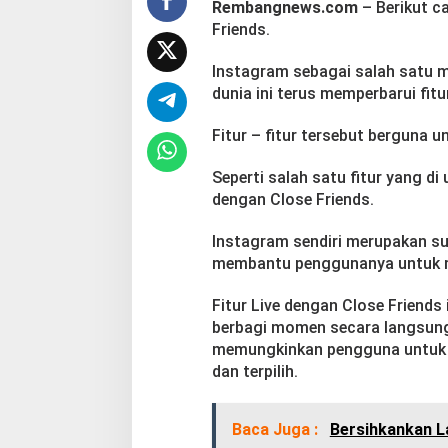
Rembangnews.com
– Berikut 
l
Friends.
o
s
e
Instagram sebagai salah satu m
F
dunia ini terus memperbarui fitu
r
i
Fitur – fitur tersebut berguna
e
n
Seperti salah satu fitur yang di
d
s
dengan Close Friends.
Instagram sendiri merupakan su
membantu penggunanya untuk m
Fitur Live dengan Close Friends
berbagi momen secara langsung 
memungkinkan pengguna untuk me
dan terpilih.
Baca Juga :
Bersihkankan L