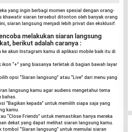
reka yang ingin berbagi momen spesial dengan orang-
s khawatir siaran tersebut ditonton oleh banyak orang
ini, siaran langsung menjadi lebih privat dan eksklusif.
mencoba melakukan siaran langsung
t, berikut adalah caranya :
ke akun Instagram kamu di aplikasi mobile baik itu di
k ikon “+” yang biasanya terletak di bagian bawah layar
pilih opsi “Siaran langsung” atau “Live” dari menu yang
aran langsung kamu agar audiens mengetahui tema
u bahas.
 opsi “Bagikan kepada” untuk memilih siapa saja yang
ung kamu.
atau “Close Friends” untuk memastikan hanya mereka
an dekat yang dapat melihat siaran langsung kamu.
ik tombol “Siaran langsung” untuk memulai siaran