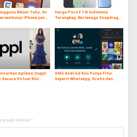
engguna Belum Tahu, Ini
Harga Poco F7 di Indonesia
Tersembunyi iPhone yang
Terungkap, Bertenaga Snapdragon
 Sangat Berguna
8s Gen 4
ncurkan Aplikasi Doppl:
SMS Android Kini Punya Fitur
t Secara Virtual Kini
Seperti WhatsApp, Gratis dan
ah dan Interaktif
Tanpa Kuota!
ng wajib ditandai
*