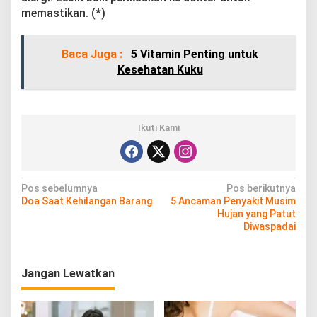
memastikan. (*)
Baca Juga :
5 Vitamin Penting untuk
Kesehatan Kuku
Ikuti Kami
N
Pos sebelumnya
Pos berikutnya
Doa Saat Kehilangan Barang
5 Ancaman Penyakit Musim
a
Hujan yang Patut
v
Diwaspadai
i
g
Jangan Lewatkan
a
s