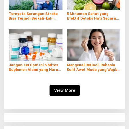
Ternyata Serangan Stroke
5 Minuman Sehat yang
Bisa Terjadi Berkali-kali:
Efektif Detoks Hati Secara
Kenali Risiko, Gejala, dan
Alami
Cara Pencegahannya
Jangan Tertipu! Ini 5 Mitos
Mengenal Retinol: Rahasia
Suplemen Alami yang Harus
Kulit Awet Muda yang Wajib
Kamu Tahu
Diketahui
View More