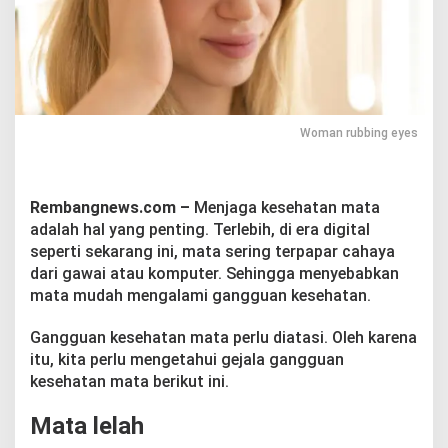
g
l
i
h
a
t
a
n
Woman rubbing eyes
y
a
n
g
Rembangnews.com –
Menjaga kesehatan mata
P
adalah hal yang penting. Terlebih, di era digital
e
seperti sekarang ini, mata sering terpapar cahaya
r
dari gawai atau komputer. Sehingga menyebabkan
l
u
mata mudah mengalami gangguan kesehatan.
K
a
Gangguan kesehatan mata perlu diatasi. Oleh karena
m
itu, kita perlu mengetahui gejala gangguan
u
kesehatan mata berikut ini.
K
e
t
Mata lelah
a