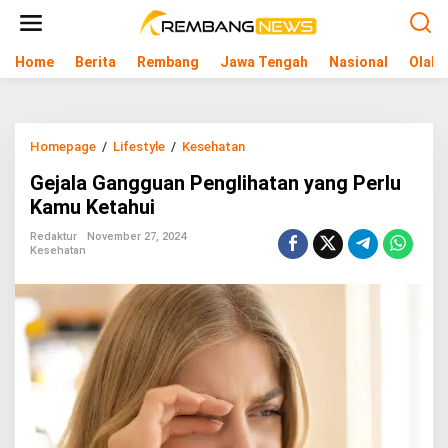
L
e
w
Home
Berita
Rembang
Jawa Tengah
Nasional
Olahr
a
t
i
k
e
Homepage
/
Lifestyle
/
Kesehatan
G
k
e
o
Gejala Gangguan Penglihatan yang Perlu
j
n
a
Kamu Ketahui
t
l
e
a
Redaktur
November 27, 2024
n
Kesehatan
G
a
n
g
g
u
a
n
P
e
n