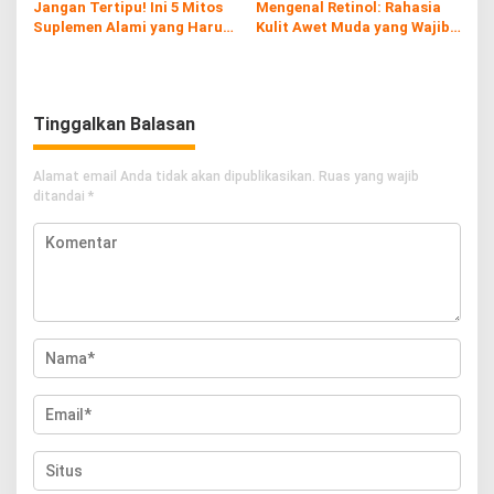
Jangan Tertipu! Ini 5 Mitos
Mengenal Retinol: Rahasia
Suplemen Alami yang Harus
Kulit Awet Muda yang Wajib
Kamu Tahu
Diketahui
Tinggalkan Balasan
Alamat email Anda tidak akan dipublikasikan.
Ruas yang wajib
ditandai
*