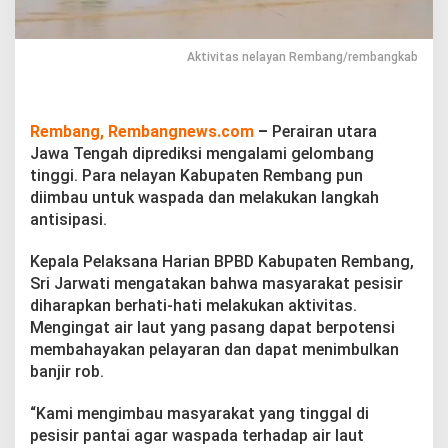
n
g
D
Aktivitas nelayan Rembang/rembangkab
i
p
r
e
Rembang, Rembangnews.com
–
Perairan utara
d
i
Jawa Tengah diprediksi mengalami gelombang
k
tinggi. Para nelayan Kabupaten Rembang pun
s
diimbau untuk waspada dan melakukan langkah
i
antisipasi.
A
l
a
Kepala Pelaksana Harian BPBD Kabupaten Rembang,
m
Sri Jarwati mengatakan bahwa masyarakat pesisir
i
diharapkan berhati-hati melakukan aktivitas.
G
Mengingat air laut yang pasang dapat berpotensi
e
l
membahayakan pelayaran dan dapat menimbulkan
o
banjir rob.
m
b
“Kami mengimbau masyarakat yang tinggal di
a
pesisir pantai agar waspada terhadap air laut
n