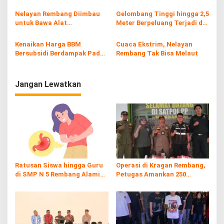
Cuaca Buruk
Hilang
s
Nelayan Rembang Diimbau
Gelombang Tinggi hingga 2,5
untuk Bawa Alat
Meter Berpeluang Terjadi di
Keselamatan Saat Melaut
Perairan Pati-Rembang
Kenaikan Harga BBM
Cuaca Ekstrim, Nelayan
Bersubsidi Berdampak Pada
Rembang Tak Bisa Melaut
Nelayan Rembang
Jangan Lewatkan
Ratusan Siswa hingga Guru
Operasi di Kragan Rembang,
di SMP N 5 Rembang Alami
Petugas Amankan 250
Diare Massal
Batang Rokol Ilegal