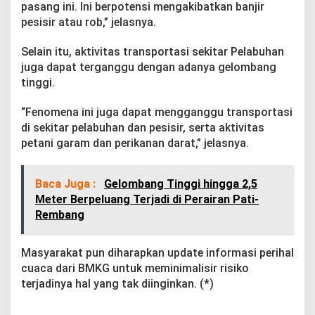
g
pasang ini. Ini berpotensi mengakibatkan banjir
T
pesisir atau rob,” jelasnya.
i
n
Selain itu, aktivitas transportasi sekitar Pelabuhan
g
juga dapat terganggu dengan adanya gelombang
g
i
tinggi.
,
N
“Fenomena ini juga dapat mengganggu transportasi
e
di sekitar pelabuhan dan pesisir, serta aktivitas
l
petani garam dan perikanan darat,” jelasnya.
a
y
a
n
Baca Juga :
Gelombang Tinggi hingga 2,5
R
Meter Berpeluang Terjadi di Perairan Pati-
e
Rembang
m
b
a
Masyarakat pun diharapkan update informasi perihal
n
cuaca dari BMKG untuk meminimalisir risiko
g
terjadinya hal yang tak diinginkan. (*)
D
i
i