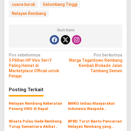
m
cuaca buruk
Gelombang Tinggi
b
a
Nelayan Rembang
u
W
a
Ikuti Kami
s
p
a
d
N
Pos sebelumnya
Pos berikutnya
a
5 Pilihan HP Vivo Seri Y
Warga Tegaldowo Rembang
a
Paling Hemat di
Kembali Blokade Jalan
v
Marketplace Official untuk
Tambang Semen
Pelajar
i
g
Posting Terkait
a
s
Nelayan Rembang Keberatan
BMKG Imbau Masyarakat
Pasang VMS di Kapal
Indonesia Waspada
i
Gelombang Tinggi
p
Wisata Pulau Gede Rembang
BPBD Turut Bantu Pencarian
Tutup Sementara Akibat
Nelayan Rembang yang
o