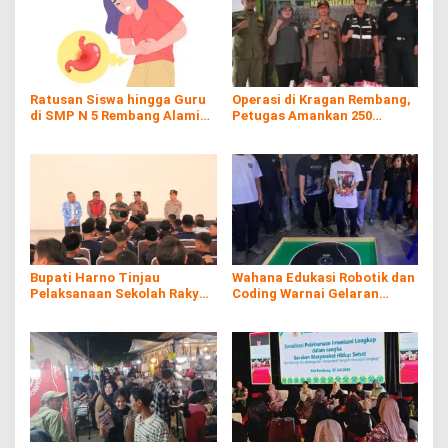
Ratusan Siswa hingga Guru
Operasi di Kragan Rembang,
di SMP N 5 Rembang Alami
Petugas Amankan 250
Diare Massal
Batang Rokol Ilegal
Bupati Harno Tinjau
Wahana Edukasi Robotik dan
Pelaksanaan Sekolah Rakyat
Coding Warnai Gelaran
di Kaliombo Rembang
Rembang Expo 2026