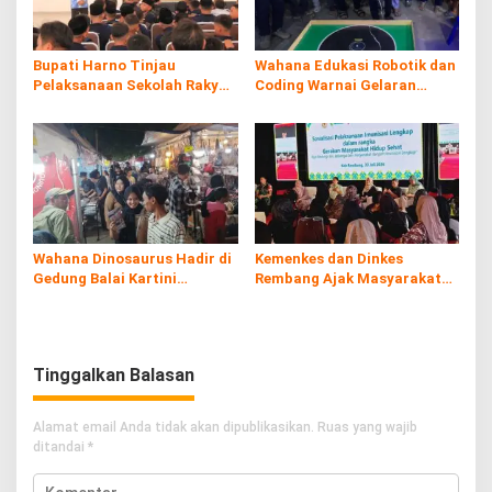
Bupati Harno Tinjau
Wahana Edukasi Robotik dan
Pelaksanaan Sekolah Rakyat
Coding Warnai Gelaran
di Kaliombo Rembang
Rembang Expo 2026
Wahana Dinosaurus Hadir di
Kemenkes dan Dinkes
Gedung Balai Kartini
Rembang Ajak Masyarakat
Rembang
Sukseskan Program
Imunisasi
Tinggalkan Balasan
Alamat email Anda tidak akan dipublikasikan.
Ruas yang wajib
ditandai
*