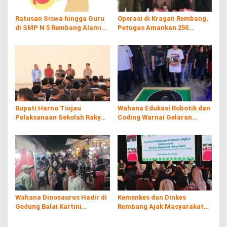
Ratusan Siswa hingga Guru
Operasi di Kragan Rembang,
di SMP N 5 Rembang Alami
Petugas Amankan 250
Diare Massal
Batang Rokol Ilegal
Bupati Harno Tinjau
Wahana Edukasi Robotik dan
Pelaksanaan Sekolah Rakyat
Coding Warnai Gelaran
di Kaliombo Rembang
Rembang Expo 2026
Wahana Dinosaurus Hadir di
Kemenkes dan Dinkes
Gedung Balai Kartini
Rembang Ajak Masyarakat
Rembang
Sukseskan Program
Imunisasi