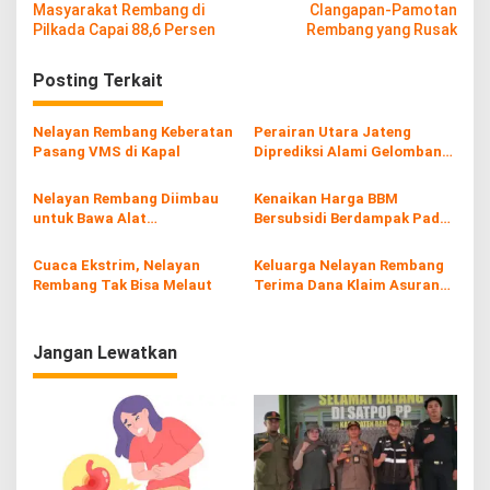
a
Masyarakat Rembang di
Clangapan-Pamotan
v
Pilkada Capai 88,6 Persen
Rembang yang Rusak
i
Posting Terkait
g
a
Nelayan Rembang Keberatan
Perairan Utara Jateng
s
Pasang VMS di Kapal
Diprediksi Alami Gelombang
Tinggi, Nelayan Rembang
i
Diimbau Waspada
Nelayan Rembang Diimbau
Kenaikan Harga BBM
p
untuk Bawa Alat
Bersubsidi Berdampak Pada
Keselamatan Saat Melaut
Nelayan Rembang
o
Cuaca Ekstrim, Nelayan
Keluarga Nelayan Rembang
s
Rembang Tak Bisa Melaut
Terima Dana Klaim Asuransi
dari Bupati Rembang
Jangan Lewatkan