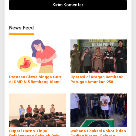
News Feed
Ratusan Siswa hingga Guru
Operasi di Kragan Rembang,
di SMP N 5 Rembang Alami
Petugas Amankan 250
Diare Massal
Batang Rokol Ilegal
Bupati Harno Tinjau
Wahana Edukasi Robotik dan
Pelaksanaan Sekolah Rakyat
Coding Warnai Gelaran