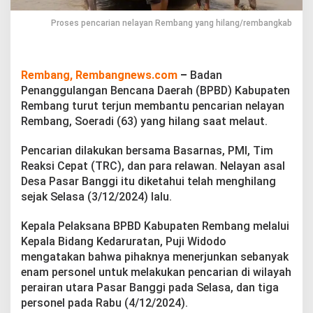
c
a
Proses pencarian nelayan Rembang yang hilang/rembangkab
r
i
a
n
Rembang, Rembangnews.com
–
Badan
N
Penanggulangan Bencana Daerah (BPBD) Kabupaten
e
l
Rembang turut terjun membantu pencarian nelayan
a
Rembang, Soeradi (63) yang hilang saat melaut.
y
a
Pencarian dilakukan bersama Basarnas, PMI, Tim
n
Reaksi Cepat (TRC), dan para relawan. Nelayan asal
R
e
Desa Pasar Banggi itu diketahui telah menghilang
m
sejak Selasa (3/12/2024) lalu.
b
a
Kepala Pelaksana BPBD Kabupaten Rembang melalui
n
Kepala Bidang Kedaruratan, Puji Widodo
g
y
mengatakan bahwa pihaknya menerjunkan sebanyak
a
enam personel untuk melakukan pencarian di wilayah
n
perairan utara Pasar Banggi pada Selasa, dan tiga
g
personel pada Rabu (4/12/2024).
H