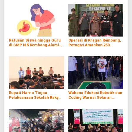
Ratusan Siswa hingga Guru
Operasi di Kragan Rembang,
di SMP N 5 Rembang Alami
Petugas Amankan 250
Diare Massal
Batang Rokol Ilegal
Bupati Harno Tinjau
Wahana Edukasi Robotik dan
Pelaksanaan Sekolah Rakyat
Coding Warnai Gelaran
di Kaliombo Rembang
Rembang Expo 2026