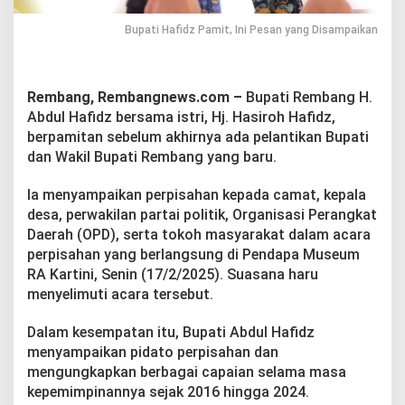
,
I
Bupati Hafidz Pamit, Ini Pesan yang Disampaikan
n
i
P
e
Rembang, Rembangnews.com –
Bupati Rembang H.
s
Abdul Hafidz bersama istri, Hj. Hasiroh Hafidz,
a
n
berpamitan sebelum akhirnya ada pelantikan Bupati
y
dan Wakil Bupati Rembang yang baru.
a
n
Ia menyampaikan perpisahan kepada camat, kepala
g
desa, perwakilan partai politik, Organisasi Perangkat
D
i
Daerah (OPD), serta tokoh masyarakat dalam acara
s
perpisahan yang berlangsung di Pendapa Museum
a
RA Kartini, Senin (17/2/2025). Suasana haru
m
menyelimuti acara tersebut.
p
a
i
Dalam kesempatan itu, Bupati Abdul Hafidz
k
menyampaikan pidato perpisahan dan
a
mengungkapkan berbagai capaian selama masa
n
kepemimpinannya sejak 2016 hingga 2024.