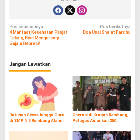
N
Pos sebelumnya
Pos berikutnya
4 Manfaat Kesehatan Panjat
Doa Usai Shalat Fardhu
a
Tebing, Bisa Mengurangi
v
Gejala Depresi!
i
g
Jangan Lewatkan
a
s
i
p
o
s
Ratusan Siswa hingga Guru
Operasi di Kragan Rembang,
di SMP N 5 Rembang Alami
Petugas Amankan 250
Diare Massal
Batang Rokol Ilegal