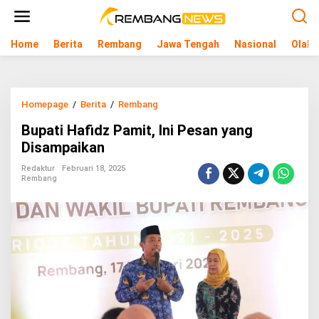
L
e
w
Home
Berita
Rembang
Jawa Tengah
Nasional
Olahr
a
t
i
k
e
Homepage
/
Berita
/
Rembang
B
k
u
o
Bupati Hafidz Pamit, Ini Pesan yang
p
n
a
Disampaikan
t
t
e
i
Redaktur
Februari 18, 2025
n
Rembang
H
a
f
i
d
z
P
a
m
i
t