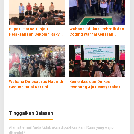
Bupati Harno Tinjau
Wahana Edukasi Robotik dan
Pelaksanaan Sekolah Rakyat
Coding Warnai Gelaran
di Kaliombo Rembang
Rembang Expo 2026
Wahana Dinosaurus Hadir di
Kemenkes dan Dinkes
Gedung Balai Kartini
Rembang Ajak Masyarakat
Rembang
Sukseskan Program
Imunisasi
Tinggalkan Balasan
Alamat email Anda tidak akan dipublikasikan.
Ruas yang wajib
ditandai
*