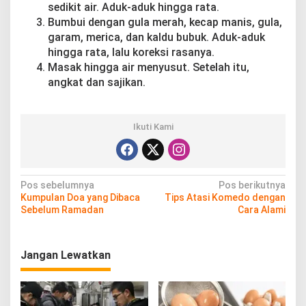
sedikit air. Aduk-aduk hingga rata.
Bumbui dengan gula merah, kecap manis, gula,
garam, merica, dan kaldu bubuk. Aduk-aduk
hingga rata, lalu koreksi rasanya.
Masak hingga air menyusut. Setelah itu,
angkat dan sajikan.
Ikuti Kami
N
Pos sebelumnya
Pos berikutnya
Kumpulan Doa yang Dibaca
Tips Atasi Komedo dengan
a
Sebelum Ramadan
Cara Alami
v
i
Jangan Lewatkan
g
a
s