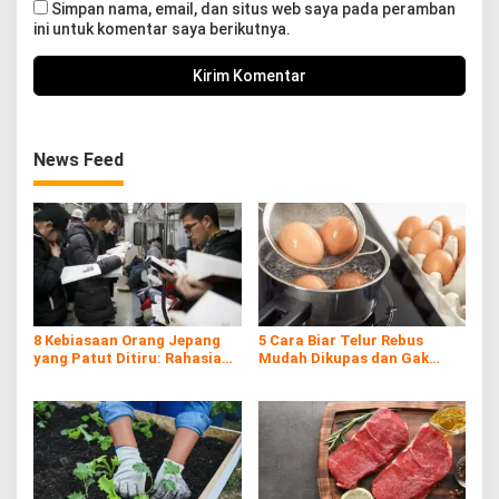
Simpan nama, email, dan situs web saya pada peramban
ini untuk komentar saya berikutnya.
News Feed
8 Kebiasaan Orang Jepang
5 Cara Biar Telur Rebus
yang Patut Ditiru: Rahasia
Mudah Dikupas dan Gak
Kemajuan Negeri Matahari
Hancur, Anti Gagal!
Terbit