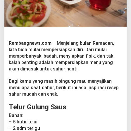
n
E
n
a
k
Rembangnews.com –
Menjelang bulan Ramadan,
kita bisa mulai mempersiapkan diri. Dari mulai
memperbanyak ibadah, menyiapkan fisik, dan tak
kalah penting adalah mempersiapkan menu yang
akan dimasak untuk sahur nanti.
Bagi kamu yang masih bingung mau menyajikan
menu apa saat sahur, berikut ini ada inspirasi resep
sahur mudah dan enak.
Telur Gulung Saus
Bahan:
– 5 butir telur
– 2 sdm terigu