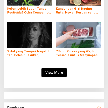
Kebun Lebih Subur Tanpa
Kandungan Gizi Daging
Pestisida? Coba Companion
Unta, Hewan Kurban yang
Planting!
Kaya Nutrisi di Timur
Tengah
5 Hal yang Tampak Negatif
7 Fitur Kulkas yang Wajib
tapi Boleh Dilakukan,
Tersedia untuk Menyimpan
Prioritaskan Dirimu!
Daging Kurban
View More
Rembang