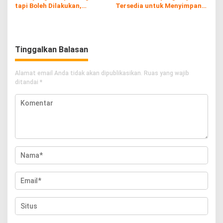
tapi Boleh Dilakukan,
Tersedia untuk Menyimpan
Prioritaskan Dirimu!
Daging Kurban
Tinggalkan Balasan
Alamat email Anda tidak akan dipublikasikan.
Ruas yang wajib
ditandai
*