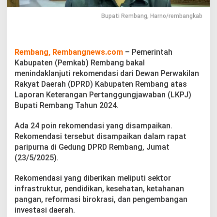
l
T
Bupati Rembang, Harno/rembangkab
i
n
d
a
Rembang, Rembangnews.com
–
Pemerintah
k
Kabupaten (Pemkab) Rembang bakal
L
a
menindaklanjuti rekomendasi dari Dewan Perwakilan
n
Rakyat Daerah (DPRD) Kabupaten Rembang atas
j
Laporan Keterangan Pertanggungjawaban (LKPJ)
u
Bupati Rembang Tahun 2024.
t
i
R
Ada 24 poin rekomendasi yang disampaikan.
e
Rekomendasi tersebut disampaikan dalam rapat
k
paripurna di Gedung DPRD Rembang, Jumat
o
(23/5/2025).
m
e
n
Rekomendasi yang diberikan meliputi sektor
d
infrastruktur, pendidikan, kesehatan, ketahanan
a
pangan, reformasi birokrasi, dan pengembangan
s
investasi daerah.
i