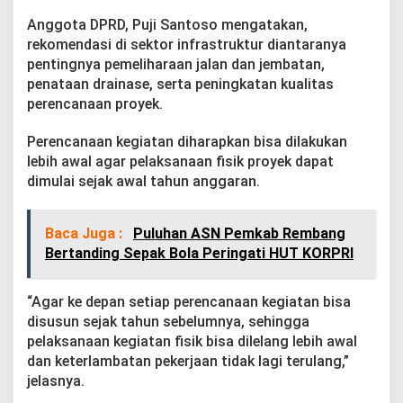
D
P
Anggota DPRD, Puji Santoso mengatakan,
R
rekomendasi di sektor infrastruktur diantaranya
D
pentingnya pemeliharaan jalan dan jembatan,
A
penataan drainase, serta peningkatan kualitas
t
perencanaan proyek.
a
s
L
Perencanaan kegiatan diharapkan bisa dilakukan
K
lebih awal agar pelaksanaan fisik proyek dapat
P
dimulai sejak awal tahun anggaran.
J
Baca Juga :
Puluhan ASN Pemkab Rembang
Bertanding Sepak Bola Peringati HUT KORPRI
“Agar ke depan setiap perencanaan kegiatan bisa
disusun sejak tahun sebelumnya, sehingga
pelaksanaan kegiatan fisik bisa dilelang lebih awal
dan keterlambatan pekerjaan tidak lagi terulang,”
jelasnya.