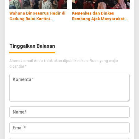
Wahana Dinosaurus Hadir di
Kemenkes dan Dinkes
Gedung Balai Kartini
Rembang Ajak Masyarakat
Rembang
Sukseskan Program
Imunisasi
Tinggalkan Balasan
Alamat email Anda tidak akan dipublikasikan.
Ruas yang wajib
ditandai
*