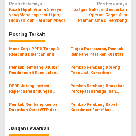
N
Pos sebelumnya
Pos berikutnya
Kisah Hijrah Vitalia Shesya
Satgas Gakkum Gencarkan
a
yang Menginspirasi: Hijab,
Operasi Cegah Aksi
v
Hidayah, dan Harapan Abadi
Premanisme di Rembang
i
Posting Terkait
g
a
Masa Kerja PPPK Tahap 2
Tinjau Puskesmas, Pemkab
s
Rembang Diperpanjang
Rembang Pastikan Kualitas
Layanan Kesehatan Terjaga
i
Pemkab Rembang Usulkan
Pemkab Rembang Dorong
p
Pendanaan 9 Ruas Jalan
Tebu Jadi Komoditas
Lewat Inpres Jalan Daerah
Unggulan Pertanian
o
2026
DPRD Jateng Inisiasi
Pemkab Rembang Upayakan
s
Raperda Perlindungan
Percepatan Pengalihan
Tenaga Kerja Informal
Jalur Angkutan Tambang di
Sale
Pemkab Rembang Kembali
Pemkab Rembang Rapat
Dapatkan Opini WTP dari
Koordinasi Fortifikasi
BPK
Pangan untuk Tekan
Stunting
Jangan Lewatkan