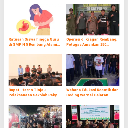
Ratusan Siswa hingga Guru
Operasi di Kragan Rembang,
di SMP N 5 Rembang Alami
Petugas Amankan 250
Diare Massal
Batang Rokol Ilegal
Bupati Harno Tinjau
Wahana Edukasi Robotik dan
Pelaksanaan Sekolah Rakyat
Coding Warnai Gelaran
di Kaliombo Rembang
Rembang Expo 2026