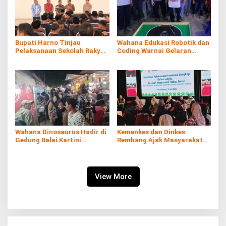
Bupati Harno Tinjau
Wahana Edukasi Robotik dan
Pelaksanaan Sekolah Rakyat
Coding Warnai Gelaran
di Kaliombo Rembang
Rembang Expo 2026
Wahana Dinosaurus Hadir di
Kemenkes dan Dinkes
Gedung Balai Kartini
Rembang Ajak Masyarakat
Rembang
Sukseskan Program
Imunisasi
View More