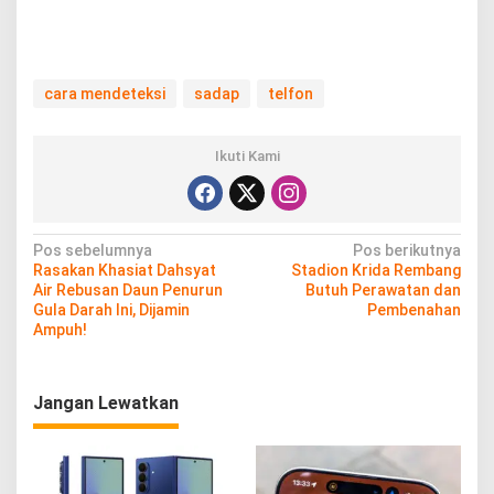
cara mendeteksi
sadap
telfon
Ikuti Kami
N
Pos sebelumnya
Pos berikutnya
Rasakan Khasiat Dahsyat
Stadion Krida Rembang
a
Air Rebusan Daun Penurun
Butuh Perawatan dan
v
Gula Darah Ini, Dijamin
Pembenahan
Ampuh!
i
g
Jangan Lewatkan
a
s
i