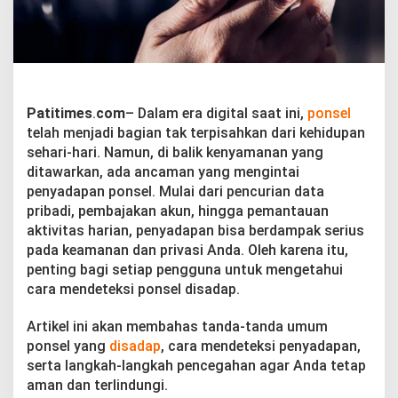
s
e
l
D
i
s
a
Patitimes
.
com
– Dalam era digital saat ini,
ponsel
d
telah menjadi bagian tak terpisahkan dari kehidupan
a
p
sehari-hari. Namun, di balik kenyamanan yang
:
ditawarkan, ada ancaman yang mengintai
W
penyadapan ponsel. Mulai dari pencurian data
a
pribadi, pembajakan akun, hingga pemantauan
s
p
aktivitas harian, penyadapan bisa berdampak serius
a
pada keamanan dan privasi Anda. Oleh karena itu,
d
penting bagi setiap pengguna untuk mengetahui
a
cara mendeteksi ponsel disadap.
S
e
b
Artikel ini akan membahas tanda-tanda umum
e
ponsel yang
disadap
, cara mendeteksi penyadapan,
l
serta langkah-langkah pencegahan agar Anda tetap
u
aman dan terlindungi.
m