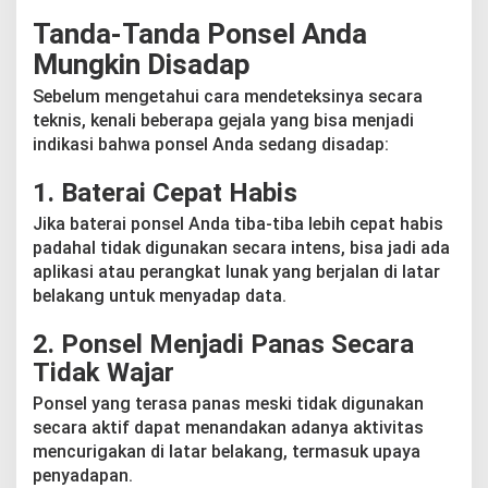
T
Tanda-Tanda Ponsel Anda
e
r
Mungkin Disadap
l
a
Sebelum mengetahui cara mendeteksinya secara
m
teknis, kenali beberapa gejala yang bisa menjadi
b
indikasi bahwa ponsel Anda sedang disadap:
a
t
!
1.
Baterai Cepat Habis
Jika baterai ponsel Anda tiba-tiba lebih cepat habis
padahal tidak digunakan secara intens, bisa jadi ada
aplikasi atau perangkat lunak yang berjalan di latar
belakang untuk menyadap data.
2.
Ponsel Menjadi Panas Secara
Tidak Wajar
Ponsel yang terasa panas meski tidak digunakan
secara aktif dapat menandakan adanya aktivitas
mencurigakan di latar belakang, termasuk upaya
penyadapan.