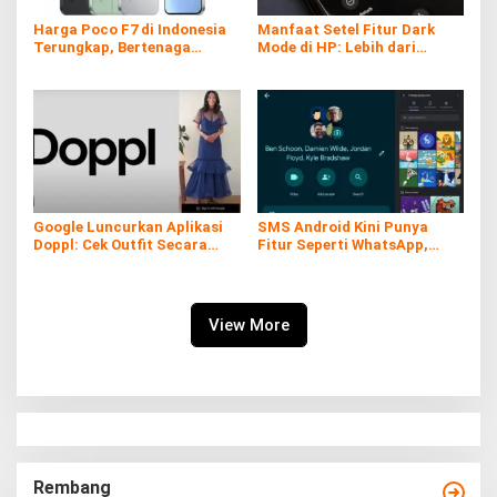
Harga Poco F7 di Indonesia
Manfaat Setel Fitur Dark
Terungkap, Bertenaga
Mode di HP: Lebih dari
Snapdragon 8s Gen 4
Sekadar Gaya
Google Luncurkan Aplikasi
SMS Android Kini Punya
Doppl: Cek Outfit Secara
Fitur Seperti WhatsApp,
Virtual Kini Lebih Mudah dan
Gratis dan Tanpa Kuota!
Interaktif
View More
Rembang