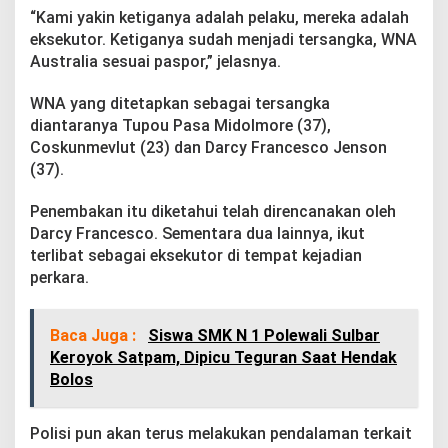
a
“Kami yakin ketiganya adalah pelaku, mereka adalah
n
eksekutor. Ketiganya sudah menjadi tersangka, WNA
d
Australia sesuai paspor,” jelasnya.
i
B
a
WNA yang ditetapkan sebagai tersangka
l
diantaranya Tupou Pasa Midolmore (37),
i
Coskunmevlut (23) dan Darcy Francesco Jenson
(37).
Penembakan itu diketahui telah direncanakan oleh
Darcy Francesco. Sementara dua lainnya, ikut
terlibat sebagai eksekutor di tempat kejadian
perkara.
Baca Juga :
Siswa SMK N 1 Polewali Sulbar
Keroyok Satpam, Dipicu Teguran Saat Hendak
Bolos
Polisi pun akan terus melakukan pendalaman terkait