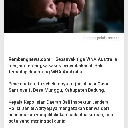
a
d
i
T
e
r
s
a
Ilustrasi pelaku/istock
n
g
k
a
Rembangnews.com –
Sebanyak tiga WNA Australia
K
menjadi tersangka kasus penembakan di Bali
a
terhadap dua orang WNA Australia.
s
u
Penembakan itu sebelumnya terjadi di Vila Casa
s
P
Santisya 1, Desa Munggu, Kabupaten Badung.
e
n
Kepala Kepolisian Daerah Bali Inspektur Jenderal
e
Polisi Daniel Adityajaya mengatakan bahwa dari
m
penembakan yang dilakukan pada dua korban, ada
b
a
satu yang meninggal dunia.
k