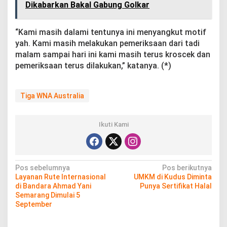
Dikabarkan Bakal Gabung Golkar
“Kami masih dalami tentunya ini menyangkut motif
yah. Kami masih melakukan pemeriksaan dari tadi
malam sampai hari ini kami masih terus kroscek dan
pemeriksaan terus dilakukan,” katanya. (*)
Tiga WNA Australia
Ikuti Kami
N
Pos sebelumnya
Pos berikutnya
Layanan Rute Internasional
UMKM di Kudus Diminta
a
di Bandara Ahmad Yani
Punya Sertifikat Halal
v
Semarang Dimulai 5
September
i
g