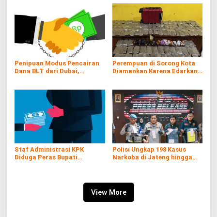
Hanyut
Penipuan Modus Pencairan
Perempuan di Sorong Kota
Dana BLT dari Dubai,
Diamankan Karena Edarkan
Kerugian hingga Rp60 Juta
Ganja
Staf Administrasi KPK
Polisi Ungkap 198 Kasus
Diduga Peras Bupati
Narkoba di Jateng hingga
Pemalang yang Kena OTT
Juli
View More