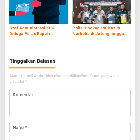
Staf Administrasi KPK
Polisi Ungkap 198 Kasus
Diduga Peras Bupati
Narkoba di Jateng hingga
Pemalang yang Kena OTT
Juli
Tinggalkan Balasan
Alamat email Anda tidak akan dipublikasikan.
Ruas yang wajib
ditandai
*