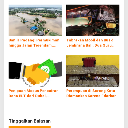
Banjir Padang: Permukiman
Tabrakan Mobil dan Bus di
hingga Jalan Terendam,
Jembrana Bali, Dua Guru
Kayu Gelondongan Ikut
Asal Banyuwangi Tewas
Hanyut
Penipuan Modus Pencairan
Perempuan di Sorong Kota
Dana BLT dari Dubai,
Diamankan Karena Edarkan
Kerugian hingga Rp60 Juta
Ganja
Tinggalkan Balasan