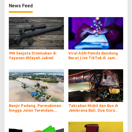
News Feed
996 Senjata Ditemukan di
Viral ASN Pemda Bandung
Yayasan Wilayah Jaksel
Barat Live TikTok di Jam
Kerja
Banjir Padang: Permukiman
Tabrakan Mobil dan Bus di
hingga Jalan Terendam,
Jembrana Bali, Dua Guru
Kayu Gelondongan Ikut
Asal Banyuwangi Tewas
Hanyut