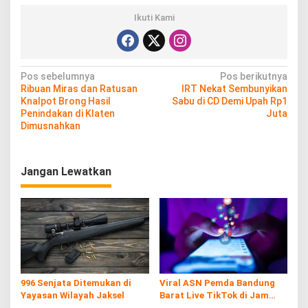
Ikuti Kami
N
Pos sebelumnya
Pos berikutnya
Ribuan Miras dan Ratusan
IRT Nekat Sembunyikan
a
Knalpot Brong Hasil
Sabu di CD Demi Upah Rp1
v
Penindakan di Klaten
Juta
Dimusnahkan
i
g
Jangan Lewatkan
a
s
i
p
o
s
996 Senjata Ditemukan di
Viral ASN Pemda Bandung
Yayasan Wilayah Jaksel
Barat Live TikTok di Jam
Kerja