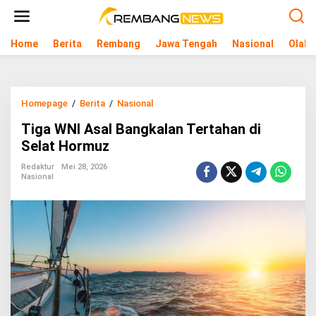
L
e
w
Home
Berita
Rembang
Jawa Tengah
Nasional
Olahr
a
t
i
k
e
Homepage
/
Berita
/
Nasional
T
k
i
o
Tiga WNI Asal Bangkalan Tertahan di
g
n
a
Selat Hormuz
t
W
e
N
Redaktur
Mei 28, 2026
n
Nasional
I
A
s
a
l
B
a
n
g
k
a