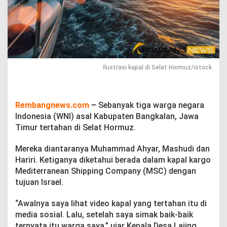
l
a
n
T
e
r
t
a
Ilustrasi kapal di Selat Hormuz/istock
h
a
n
d
Rembangnews.com
–
Sebanyak tiga warga negara
i
Indonesia (WNI) asal Kabupaten Bangkalan, Jawa
S
Timur tertahan di Selat Hormuz.
e
l
Mereka diantaranya Muhammad Ahyar, Mashudi dan
a
t
Hariri. Ketiganya diketahui berada dalam kapal kargo
H
Mediterranean Shipping Company (MSC) dengan
o
tujuan Israel.
r
m
“Awalnya saya lihat video kapal yang tertahan itu di
u
z
media sosial. Lalu, setelah saya simak baik-baik
ternyata itu warga saya,” ujar Kepala Desa Lajing,