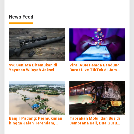
News Feed
996 Senjata Ditemukan di
Viral ASN Pemda Bandung
Yayasan Wilayah Jaksel
Barat Live TikTok di Jam
Kerja
Banjir Padang: Permukiman
Tabrakan Mobil dan Bus di
hingga Jalan Terendam,
Jembrana Bali, Dua Guru
Kayu Gelondongan Ikut
Asal Banyuwangi Tewas
Hanyut