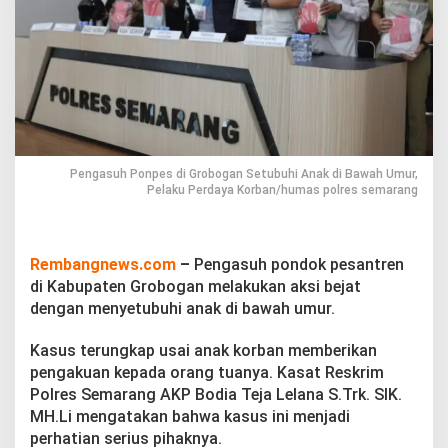
r
o
b
o
g
a
n
S
e
t
Pengasuh Ponpes di Grobogan Setubuhi Anak di Bawah Umur,
u
Pelaku Perdaya Korban/humas polres semarang
b
u
h
i
Rembangnews.com
–
Pengasuh pondok pesantren
A
di Kabupaten Grobogan melakukan aksi bejat
n
dengan menyetubuhi anak di bawah umur.
a
k
d
Kasus terungkap usai anak korban memberikan
i
pengakuan kepada orang tuanya. Kasat Reskrim
B
Polres Semarang AKP Bodia Teja Lelana S.Trk. SIK.
a
MH.Li mengatakan bahwa kasus ini menjadi
w
perhatian serius pihaknya.
a