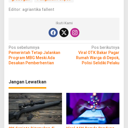
Editor: agriantika fallent
Ikuti Kami
N
Pos sebelumnya
Pos berikutnya
Pemerintah Tetap Jalankan
Viral OTK Bakar Pagar
a
Program MBG Meski Ada
Rumah Warga di Depok,
v
Desakan Pemberhentian
Polisi Selidiki Pelaku
i
g
Jangan Lewatkan
a
s
i
p
o