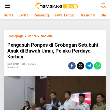
L
e
w
Home
Berita
Rembang
Jawa Tengah
Nasional
Olahr
a
t
i
k
e
Homepage
/
Berita
/
Nasional
P
k
e
o
Pengasuh Ponpes di Grobogan Setubuhi
n
n
g
Anak di Bawah Umur, Pelaku Perdaya
t
a
e
Korban
s
n
u
Redaktur
Juli 4, 2026
h
Nasional
P
o
n
p
e
s
d
i
G