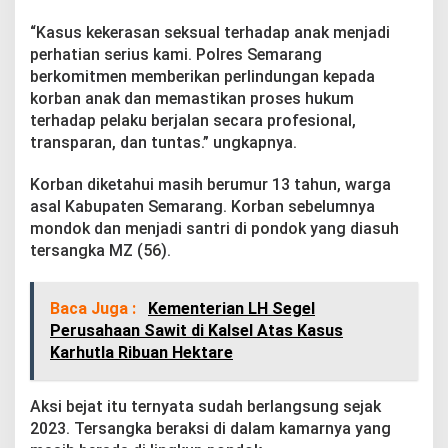
h
U
“Kasus kekerasan seksual terhadap anak menjadi
m
perhatian serius kami. Polres Semarang
u
berkomitmen memberikan perlindungan kepada
r
korban anak dan memastikan proses hukum
,
P
terhadap pelaku berjalan secara profesional,
e
transparan, dan tuntas.” ungkapnya.
l
a
Korban diketahui masih berumur 13 tahun, warga
k
asal Kabupaten Semarang. Korban sebelumnya
u
P
mondok dan menjadi santri di pondok yang diasuh
e
tersangka MZ (56).
r
d
a
Baca Juga :
Kementerian LH Segel
y
Perusahaan Sawit di Kalsel Atas Kasus
a
K
Karhutla Ribuan Hektare
o
r
b
Aksi bejat itu ternyata sudah berlangsung sejak
a
2023. Tersangka beraksi di dalam kamarnya yang
n