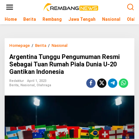
L
e
w
Home
Berita
Rembang
Jawa Tengah
Nasional
Olahr
a
t
i
k
e
Homepage
/
Berita
/
Nasional
A
k
r
o
Argentina Tunggu Pengumuman Resmi
g
n
e
Sebagai Tuan Rumah Piala Dunia U-20
t
n
e
Gantikan Indonesia
t
n
i
Redaktur
April 1, 2023
n
Berita
,
Nasional
,
Olahraga
a
T
u
n
g
g
u
P
e