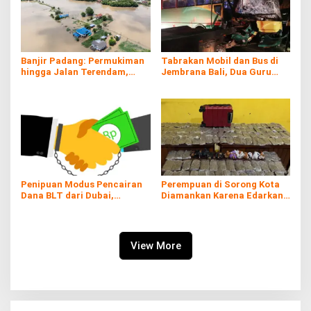
Banjir Padang: Permukiman
Tabrakan Mobil dan Bus di
hingga Jalan Terendam,
Jembrana Bali, Dua Guru
Kayu Gelondongan Ikut
Asal Banyuwangi Tewas
Hanyut
Penipuan Modus Pencairan
Perempuan di Sorong Kota
Dana BLT dari Dubai,
Diamankan Karena Edarkan
Kerugian hingga Rp60 Juta
Ganja
View More