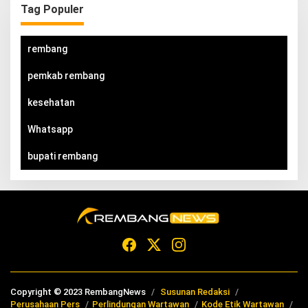
Tag Populer
rembang
pemkab rembang
kesehatan
Whatsapp
bupati rembang
Copyright © 2023 RembangNews
Susunan Redaksi
Perusahaan Pers
Perlindungan Wartawan
Kode Etik Wartawan