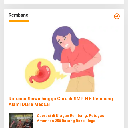
Rembang
Ratusan Siswa hingga Guru di SMP N 5 Rembang
Alami Diare Massal
Operasi di Kragan Rembang, Petugas
Amankan 250 Batang Rokol Ilegal