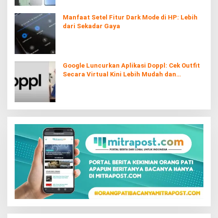
Manfaat Setel Fitur Dark Mode di HP: Lebih
dari Sekadar Gaya
Google Luncurkan Aplikasi Doppl: Cek Outfit
Secara Virtual Kini Lebih Mudah dan
Interaktif