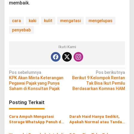
membaik.
cara
kaki
kulit
mengatasi
mengelupas
penyebab
Ikuti Kami
N
Pos sebelumnya
Pos berikutnya
KPK Akan Minta Keterangan
Berikut 9 Kelompok Rentan
a
Pegawai Pajak yang Punya
Tak Bisa Ikut Pemilu
v
Saham di Konsultan Pajak
Berdasarkan Komnas HAM
i
Posting Terkait
g
a
Cara Ampuh Mengatasi
Darah Haid Hanya Sedikit,
s
Storage WhatsApp Penuh di
Apakah Normal atau Tanda
HP
Penyakit?
i