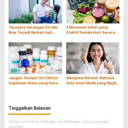
Ternyata Serangan Stroke
5 Minuman Sehat yang
Bisa Terjadi Berkali-kali:
Efektif Detoks Hati Secara
Kenali Risiko, Gejala, dan
Alami
Cara Pencegahannya
Jangan Tertipu! Ini 5 Mitos
Mengenal Retinol: Rahasia
Suplemen Alami yang Harus
Kulit Awet Muda yang Wajib
Kamu Tahu
Diketahui
Tinggalkan Balasan
Alamat email Anda tidak akan dipublikasikan.
Ruas yang wajib
ditandai
*