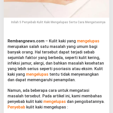
l
i
t
K
a
Inilah 5 Penyebab Kulit Kaki Mengelupas Serta Cara Mengatasinya
k
i
M
e
Rembangnews.com
– Kulit kaki yang
mengelupas
n
merupakan salah satu masalah yang umum bagi
g
e
banyak orang. Hal tersebut dapat terjadi sebab
l
sejumlah faktor yang berbeda, seperti kulit kering,
u
infeksi jamur, alergi, dan bahkan masalah kesehatan
p
yang lebih serius seperti psoriasis atau eksim. Kulit
a
s
kaki yang
mengelupas
tentu tidak menyenangkan
S
dan dapat memengaruhi penampilan.
e
r
Namun, ada beberapa cara untuk mengatasi
t
masalah tersebut. Pada artikel ini, kami membahas
a
C
penyebab kulit kaki
mengelupas
dan pengobatannya.
a
Penyebab
kulit kaki mengelupas :
r