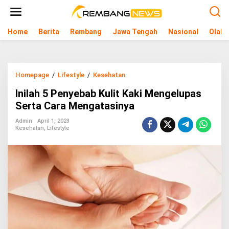
L
e
w
Home
Berita
Rembang
Jawa Tengah
Nasional
Olahr
a
t
i
k
e
Homepage
/
Lifestyle
/
Kesehatan
I
k
n
o
Inilah 5 Penyebab Kulit Kaki Mengelupas
i
n
l
Serta Cara Mengatasinya
t
a
e
h
Admin
April 1, 2023
n
Kesehatan
,
Lifestyle
5
P
e
n
y
e
b
a
b
K
u