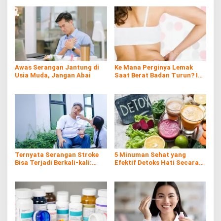
Awas Serangan Jantung di
Ke Mana Perginya Lemak
Usia Muda, Jangan Abai
Saat Berat Badan Turun? Ini
Penjelasan Ilmiahnya
Ternyata Serangan Stroke
5 Minuman Sehat yang
Bisa Terjadi Berkali-kali:
Efektif Detoks Hati Secara
Kenali Risiko, Gejala, dan
Alami
Cara Pencegahannya