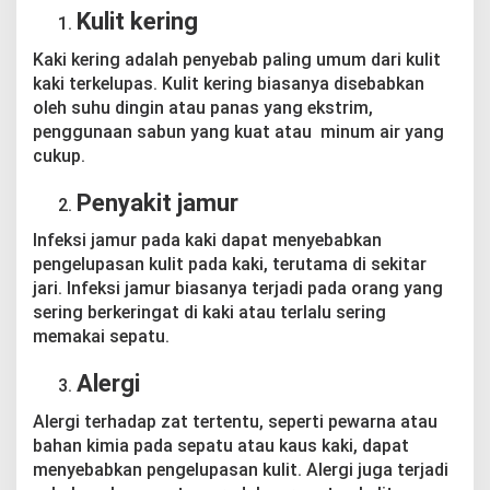
a
Kulit kering
M
e
Kaki kering adalah penyebab paling umum dari kulit
n
kaki terkelupas. Kulit kering biasanya disebabkan
g
oleh suhu dingin atau panas yang ekstrim,
a
t
penggunaan sabun yang kuat atau minum air yang
a
cukup.
s
i
Penyakit jamur
n
y
Infeksi jamur pada kaki dapat menyebabkan
a
pengelupasan kulit pada kaki, terutama di sekitar
jari. Infeksi jamur biasanya terjadi pada orang yang
sering berkeringat di kaki atau terlalu sering
memakai sepatu.
Alergi
Alergi terhadap zat tertentu, seperti pewarna atau
bahan kimia pada sepatu atau kaus kaki, dapat
menyebabkan pengelupasan kulit. Alergi juga terjadi