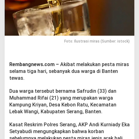
i
g
a
H
a
r
i
,
Foto: Ilustrasi miras (Sumber: istock)
D
u
a
W
Rembangnews.com –
Akibat melakukan pesta miras
a
selama tiga hari, sebanyak dua warga di Banten
r
tewas.
g
a
Dua warga tersebut bernama Safrudin (33) dan
d
i
Muhammad Rifai (21) yang merupakan warga
B
Kampung Kriyan, Desa Kebon Ratu, Kecamatan
a
Lebak Wangi, Kabupaten Serang, Banten.
n
t
Kasat Reskrim Polres Serang, AKP Andi Kurniady Eka
e
n
Setyabudi mengungkapkan bahwa korban
T
sebelumnya melakukan pesta miras jenis arak bali