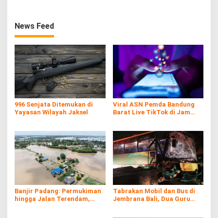
News Feed
996 Senjata Ditemukan di
Viral ASN Pemda Bandung
Yayasan Wilayah Jaksel
Barat Live TikTok di Jam
Kerja
Banjir Padang: Permukiman
Tabrakan Mobil dan Bus di
hingga Jalan Terendam,
Jembrana Bali, Dua Guru
Kayu Gelondongan Ikut
Asal Banyuwangi Tewas
Hanyut