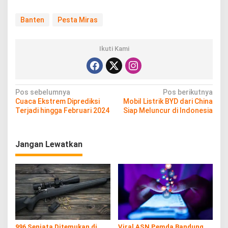
Banten
Pesta Miras
Ikuti Kami
N
Pos sebelumnya
Pos berikutnya
Cuaca Ekstrem Diprediksi
Mobil Listrik BYD dari China
a
Terjadi hingga Februari 2024
Siap Meluncur di Indonesia
v
i
Jangan Lewatkan
g
a
s
i
p
o
996 Senjata Ditemukan di
Viral ASN Pemda Bandung