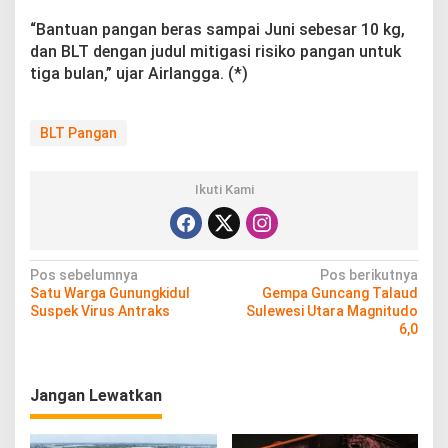
“Bantuan pangan beras sampai Juni sebesar 10 kg,
dan BLT dengan judul mitigasi risiko pangan untuk
tiga bulan,” ujar Airlangga. (*)
BLT Pangan
Ikuti Kami
N
Pos sebelumnya
Pos berikutnya
Satu Warga Gunungkidul
Gempa Guncang Talaud
a
Suspek Virus Antraks
Sulewesi Utara Magnitudo
v
6,0
i
g
Jangan Lewatkan
a
s