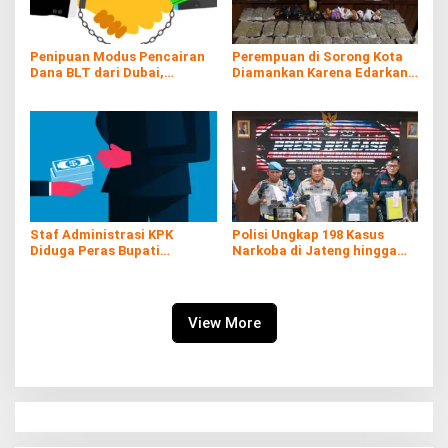
Penipuan Modus Pencairan
Perempuan di Sorong Kota
Dana BLT dari Dubai,
Diamankan Karena Edarkan
Kerugian hingga Rp60 Juta
Ganja
Staf Administrasi KPK
Polisi Ungkap 198 Kasus
Diduga Peras Bupati
Narkoba di Jateng hingga
Pemalang yang Kena OTT
Juli
View More