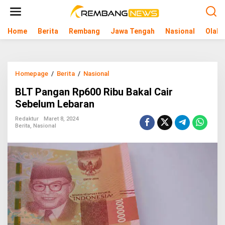
L
e
w
Home
Berita
Rembang
Jawa Tengah
Nasional
Olahr
a
t
i
k
e
Homepage
/
Berita
/
Nasional
B
k
L
o
BLT Pangan Rp600 Ribu Bakal Cair
T
n
P
Sebelum Lebaran
t
a
e
n
Redaktur
Maret 8, 2024
n
Berita
,
Nasional
g
a
n
R
p
6
0
0
R
i
b