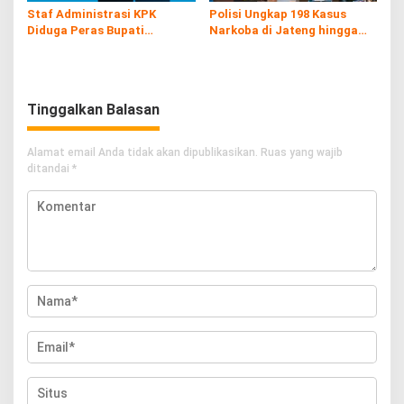
Staf Administrasi KPK
Polisi Ungkap 198 Kasus
Diduga Peras Bupati
Narkoba di Jateng hingga
Pemalang yang Kena OTT
Juli
Tinggalkan Balasan
Alamat email Anda tidak akan dipublikasikan.
Ruas yang wajib
ditandai
*