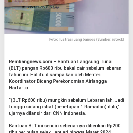
u
B
a
k
a
l
C
a
Foto: Ilustrasi uang bansos (Sumber: istock)
i
r
S
e
Rembangnews.com –
Bantuan Langsung Tunai
b
(BLT) pangan Rp600 ribu bakal cair sebelum lebaran
e
tahun ini. Hal itu disampaikan oleh Menteri
l
Koordinator Bidang Perekonomian Airlangga
u
m
Hartarto.
L
e
“(BLT Rp600 ribu) mungkin sebelum Lebaran lah. Jadi
b
tunggu sidang isbat (penetapan 1 Ramadan) dulu,”
a
ujarnya dilansir dari CNN Indonesia.
r
a
n
Bantuan BLT ini sendiri sebenarnya diberikan Rp200
ribu per bulan sejak Januari hingga Maret 2024.