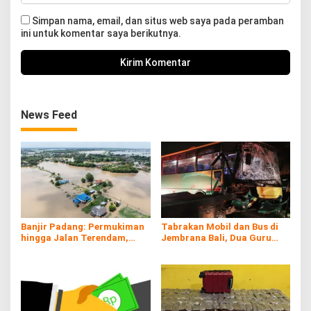
Simpan nama, email, dan situs web saya pada peramban
ini untuk komentar saya berikutnya.
News Feed
Banjir Padang: Permukiman
Tabrakan Mobil dan Bus di
hingga Jalan Terendam,
Jembrana Bali, Dua Guru
Kayu Gelondongan Ikut
Asal Banyuwangi Tewas
Hanyut