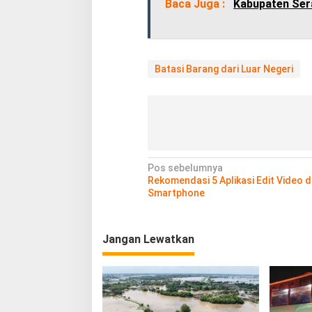
Baca Juga :
Kabupaten Ser
Batasi Barang dari Luar Negeri
N
Pos sebelumnya
Rekomendasi 5 Aplikasi Edit Video d
a
Smartphone
v
i
Jangan Lewatkan
g
a
s
i