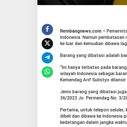
,
I
n
i
D
e
Rembangnews.com –
Pemerinta
t
Indonesia. Namun pembatasan in
a
ke luar dan kemudian dibawa lag
i
l
Barang yang dibatasi adalah bara
n
y
a
“Ini hanya terbatas pada barang 
wilayah Indonesia sebagai baran
Kemendag Arif Sulistyo dilansir 
Jenis barang yang dibatasi jug
36/2023 Jo. Permendag No. 3/2
Pertama, untuk telepon seluler
dibeli dan dibawa ke Indonesia 
kedatangan dalam jangka waktu