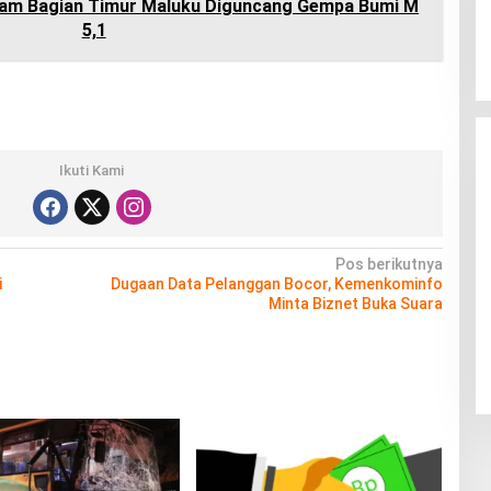
am Bagian Timur Maluku Diguncang Gempa Bumi M
5,1
Ikuti Kami
Pos berikutnya
i
Dugaan Data Pelanggan Bocor, Kemenkominfo
Minta Biznet Buka Suara