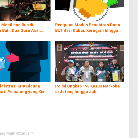
Mobil dan Bus di
Penipuan Modus Pencairan Dana
Bali, Dua Guru Asal
BLT dari Dubai, Kerugian hingga
gi Tewas
Rp60 Juta
inistrasi KPK Diduga
Polisi Ungkap 198 Kasus Narkoba
pati Pemalang yang Kena
di Jateng hingga Juli
ng wajib ditandai
*