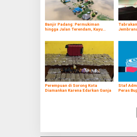
Banjir Padang: Permukiman
Tabrakan 
hingga Jalan Terendam, Kayu
Jembrana 
Gelondongan Ikut Hanyut
Banyuwan
Perempuan di Sorong Kota
Staf Adm
Diamankan Karena Edarkan Ganja
Peras Bu
OTT