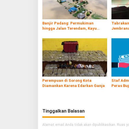
p
o
s
Banjir Padang: Permukiman
Tabrakan 
hingga Jalan Terendam, Kayu
Jembrana 
Gelondongan Ikut Hanyut
Banyuwan
Perempuan di Sorong Kota
Staf Adm
Diamankan Karena Edarkan Ganja
Peras Bu
OTT
Tinggalkan Balasan
Alamat email Anda tidak akan dipublikasikan.
Ruas ya