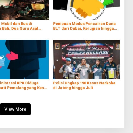
Mobil dan Bus di
Penipuan Modus Pencairan Dana
Bali, Dua Guru Asal
BLT dari Dubai, Kerugian hingga
gi Tewas
Rp60 Juta
inistrasi KPK Diduga
Polisi Ungkap 198 Kasus Narkoba
pati Pemalang yang Kena
di Jateng hingga Juli
View More