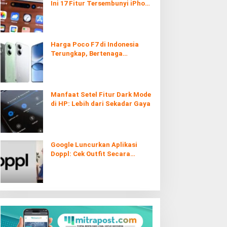
Ini 17 Fitur Tersembunyi iPhone
yang Ternyata Sangat Berguna
Harga Poco F7 di Indonesia
Terungkap, Bertenaga
Snapdragon 8s Gen 4
Manfaat Setel Fitur Dark Mode
di HP: Lebih dari Sekadar Gaya
Google Luncurkan Aplikasi
Doppl: Cek Outfit Secara
Virtual Kini Lebih Mudah dan
Interaktif