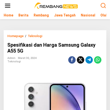
L
e
w
Home
Berita
Rembang
Jawa Tengah
Nasional
Olahr
a
t
i
k
e
Homepage
/
Teknologi
S
k
p
o
Spesifikasi dan Harga Samsung Galaxy
e
n
s
A55 5G
t
i
e
f
Admin
Maret 30, 2024
n
Teknologi
i
k
a
s
i
d
a
n
H
a
r