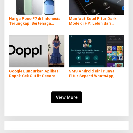
Harga Poco F7 di Indonesia
Manfaat Setel Fitur Dark
Terungkap, Bertenaga
Mode di HP: Lebih dari
Snapdragon 8s Gen 4
Sekadar Gaya
Google Luncurkan Aplikasi
SMS Android Kini Punya
Doppl: Cek Outfit Secara
Fitur Seperti WhatsApp,
Virtual Kini Lebih Mudah dan
Gratis dan Tanpa Kuota!
Interaktif
View More