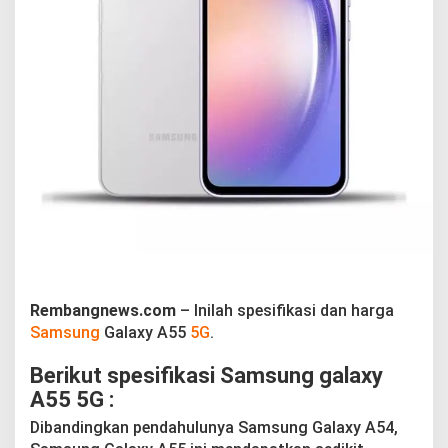
g
a
S
a
m
s
u
n
g
G
a
l
a
x
y
A
5
Rembangnews.com
– Inilah spesifikasi dan harga
5
5
Samsung
Galaxy A55
5G
.
G
Berikut spesifikasi Samsung galaxy
A55 5G :
Dibandingkan pendahulunya Samsung Galaxy A54,