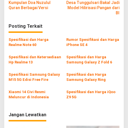
Kumpulan Doa Nuzulul
Desa Tunggulsari Bakal Jadi
a
Quran Berbagai Versi
Model Hilirisasi Pangan dari
v
BI
i
Posting Terkait
g
a
Spesifikasi dan Harga
Rumor Spesifikasi dan Harga
s
Realme Note 60
iPhone SE 4
i
Spesifikasi dan Ketersediaan
Spesifikasi dan Harga
p
Hp Realme 13
Samsung Galaxy Z Fold 6
o
Spesifikasi Samsung Galaxy
Spesifikasi dan Harga
s
M15 5G Edisi Free Fire
Samsung Galaxy Ring
Xiaomi 14 Civi Resmi
Spesifikasi dan Harga iQoo
Meluncur di Indonesia
Z9 5G
Jangan Lewatkan