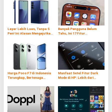
Layar Lebih Luas, Tanpa S
Banyak Pengguna Belum
Pen! Ini Alasan Mengejutkan
Tahu, Ini 17 Fitur
Samsung di Galaxy Z Fold7
Tersembunyi iPhone yang
Ternyata Sangat Berguna
Harga Poco F7 di Indonesia
Manfaat Setel Fitur Dark
Terungkap, Bertenaga
Mode di HP: Lebih dari
Snapdragon 8s Gen 4
Sekadar Gaya