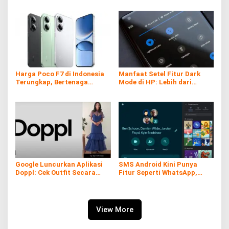
Ternyata Sangat Berguna
Harga Poco F7 di Indonesia
Manfaat Setel Fitur Dark
Terungkap, Bertenaga
Mode di HP: Lebih dari
Snapdragon 8s Gen 4
Sekadar Gaya
Google Luncurkan Aplikasi
SMS Android Kini Punya
Doppl: Cek Outfit Secara
Fitur Seperti WhatsApp,
Virtual Kini Lebih Mudah dan
Gratis dan Tanpa Kuota!
Interaktif
View More