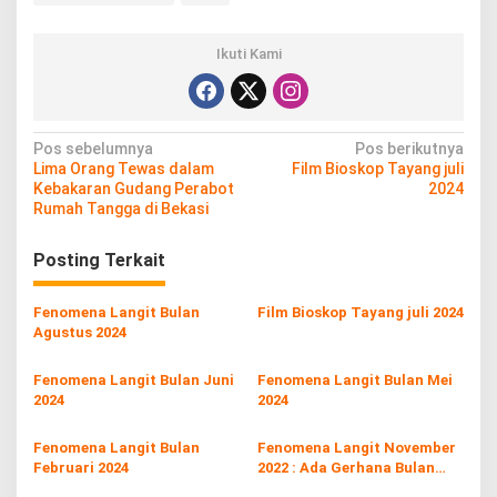
Ikuti Kami
N
Pos sebelumnya
Pos berikutnya
Lima Orang Tewas dalam
Film Bioskop Tayang juli
a
Kebakaran Gudang Perabot
2024
v
Rumah Tangga di Bekasi
i
Posting Terkait
g
a
Fenomena Langit Bulan
Film Bioskop Tayang juli 2024
s
Agustus 2024
i
Fenomena Langit Bulan Juni
Fenomena Langit Bulan Mei
p
2024
2024
o
Fenomena Langit Bulan
Fenomena Langit November
s
Februari 2024
2022 : Ada Gerhana Bulan
Total