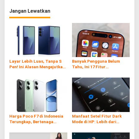
Jangan Lewatkan
Layar Lebih Luas, Tanpa S
Banyak Pengguna Belum
Pen! Ini Alasan Mengejutkan
Tahu, Ini 17 Fitur
Samsung di Galaxy Z Fold7
Tersembunyi iPhone yang
Ternyata Sangat Berguna
Harga Poco F7 di Indonesia
Manfaat Setel Fitur Dark
Terungkap, Bertenaga
Mode di HP: Lebih dari
Snapdragon 8s Gen 4
Sekadar Gaya