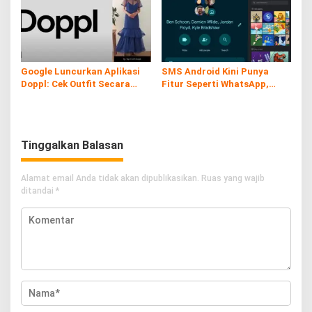
Google Luncurkan Aplikasi
SMS Android Kini Punya
Doppl: Cek Outfit Secara
Fitur Seperti WhatsApp,
Virtual Kini Lebih Mudah dan
Gratis dan Tanpa Kuota!
Interaktif
Tinggalkan Balasan
Alamat email Anda tidak akan dipublikasikan.
Ruas yang wajib
ditandai
*