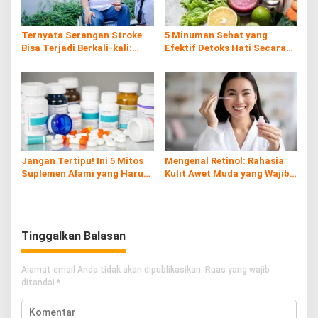
Ternyata Serangan Stroke
5 Minuman Sehat yang
Bisa Terjadi Berkali-kali:
Efektif Detoks Hati Secara
Kenali Risiko, Gejala, dan
Alami
Cara Pencegahannya
Jangan Tertipu! Ini 5 Mitos
Mengenal Retinol: Rahasia
Suplemen Alami yang Harus
Kulit Awet Muda yang Wajib
Kamu Tahu
Diketahui
Tinggalkan Balasan
Alamat email Anda tidak akan dipublikasikan.
Ruas yang wajib
ditandai
*