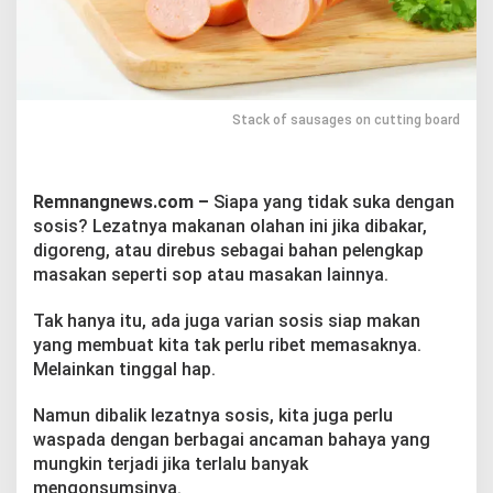
n
g
M
a
k
a
Stack of sausages on cutting board
n
S
o
s
Remnangnews.com –
Siapa yang tidak suka dengan
i
s
sosis? Lezatnya makanan olahan ini jika dibakar,
digoreng, atau direbus sebagai bahan pelengkap
masakan seperti sop atau masakan lainnya.
Tak hanya itu, ada juga varian sosis siap makan
yang membuat kita tak perlu ribet memasaknya.
Melainkan tinggal hap.
Namun dibalik lezatnya sosis, kita juga perlu
waspada dengan berbagai ancaman bahaya yang
mungkin terjadi jika terlalu banyak
mengonsumsinya.