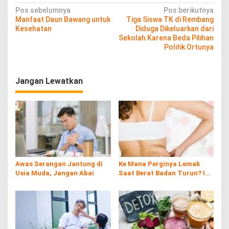
N
Pos sebelumnya
Pos berikutnya
Manfaat Daun Bawang untuk
Tiga Siswa TK di Rembang
a
Kesehatan
Diduga Dikeluarkan dari
v
Sekolah Karena Beda Pilihan
Politik Ortunya
i
g
Jangan Lewatkan
a
s
i
p
o
s
Awas Serangan Jantung di
Ke Mana Perginya Lemak
Usia Muda, Jangan Abai
Saat Berat Badan Turun? Ini
Penjelasan Ilmiahnya