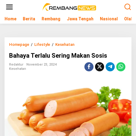
L
e
w
Home
Berita
Rembang
Jawa Tengah
Nasional
Olahr
a
t
i
k
e
Homepage
/
Lifestyle
/
Kesehatan
B
k
a
o
Bahaya Terlalu Sering Makan Sosis
h
n
a
t
Redaktur
November 23, 2024
y
e
Kesehatan
a
n
T
e
r
l
a
l
u
S
e
r
i