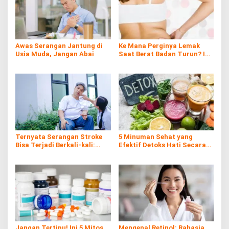
Awas Serangan Jantung di
Ke Mana Perginya Lemak
Usia Muda, Jangan Abai
Saat Berat Badan Turun? Ini
Penjelasan Ilmiahnya
Ternyata Serangan Stroke
5 Minuman Sehat yang
Bisa Terjadi Berkali-kali:
Efektif Detoks Hati Secara
Kenali Risiko, Gejala, dan
Alami
Cara Pencegahannya
Jangan Tertipu! Ini 5 Mitos
Mengenal Retinol: Rahasia