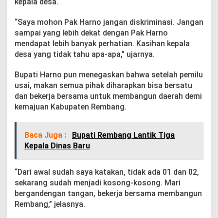
kepala desa.
a
m
M
“Saya mohon Pak Harno jangan diskriminasi. Jangan
e
sampai yang lebih dekat dengan Pak Harno
n
mendapat lebih banyak perhatian. Kasihan kepala
g
desa yang tidak tahu apa-apa,” ujarnya.
a
k
o
Bupati Harno pun menegaskan bahwa setelah pemilu
m
usai, makan semua pihak diharapkan bisa bersatu
o
dan bekerja bersama untuk membangun daerah demi
d
kemajuan Kabupaten Rembang.
i
r
A
Baca Juga :
Bupati Rembang Lantik Tiga
s
p
Kepala Dinas Baru
i
r
a
“Dari awal sudah saya katakan, tidak ada 01 dan 02,
s
sekarang sudah menjadi kosong-kosong. Mari
i
bergandengan tangan, bekerja bersama membangun
Rembang,” jelasnya.