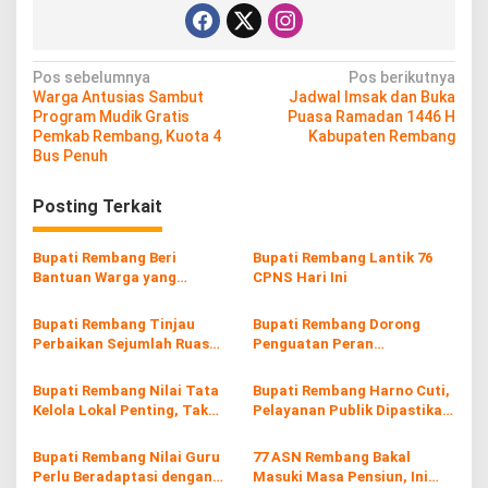
N
Pos sebelumnya
Pos berikutnya
Warga Antusias Sambut
Jadwal Imsak dan Buka
a
Program Mudik Gratis
Puasa Ramadan 1446 H
v
Pemkab Rembang, Kuota 4
Kabupaten Rembang
Bus Penuh
i
g
Posting Terkait
a
s
Bupati Rembang Beri
Bupati Rembang Lantik 76
Bantuan Warga yang
CPNS Hari Ini
i
Rumahnya Kebakaran di
Balongmulyo
p
Bupati Rembang Tinjau
Bupati Rembang Dorong
Perbaikan Sejumlah Ruas
Penguatan Peran
o
Jalan di Rembang
Perempuan Lewat
s
Peningkatan Keterampilan
Bupati Rembang Nilai Tata
Bupati Rembang Harno Cuti,
Kelola Lokal Penting, Tak
Pelayanan Publik Dipastikan
Hanya Bertumpu pada Pusat
Tetap Berjalan
Bupati Rembang Nilai Guru
77 ASN Rembang Bakal
Perlu Beradaptasi dengan
Masuki Masa Pensiun, Ini