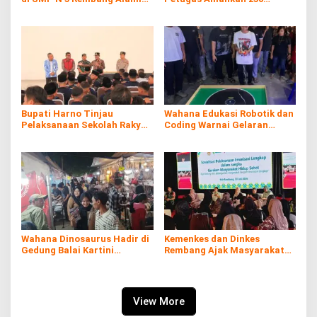
Diare Massal
Batang Rokol Ilegal
Bupati Harno Tinjau
Wahana Edukasi Robotik dan
Pelaksanaan Sekolah Rakyat
Coding Warnai Gelaran
di Kaliombo Rembang
Rembang Expo 2026
Wahana Dinosaurus Hadir di
Kemenkes dan Dinkes
Gedung Balai Kartini
Rembang Ajak Masyarakat
Rembang
Sukseskan Program
Imunisasi
View More