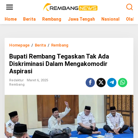
L
e
w
Home
Berita
Rembang
Jawa Tengah
Nasional
Olahr
a
t
i
k
e
Homepage
/
Berita
/
Rembang
B
k
u
o
Bupati Rembang Tegaskan Tak Ada
p
n
a
Diskriminasi Dalam Mengakomodir
t
t
e
Aspirasi
i
n
R
Redaktur
Maret 6, 2025
e
Rembang
m
b
a
n
g
T
e
g
a