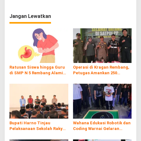
Teknologi
Pesan Bupati Rembang
Jangan Lewatkan
Ratusan Siswa hingga Guru
Operasi di Kragan Rembang,
di SMP N 5 Rembang Alami
Petugas Amankan 250
Diare Massal
Batang Rokol Ilegal
Bupati Harno Tinjau
Wahana Edukasi Robotik dan
Pelaksanaan Sekolah Rakyat
Coding Warnai Gelaran
di Kaliombo Rembang
Rembang Expo 2026