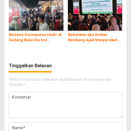
Wahana Dinosaurus Hadir di
Kemenkes dan Dinkes
Gedung Balai Kartini
Rembang Ajak Masyarakat
Rembang
Sukseskan Program
Imunisasi
Tinggalkan Balasan
Alamat email Anda tidak akan dipublikasikan.
Ruas yang wajib
ditandai
*