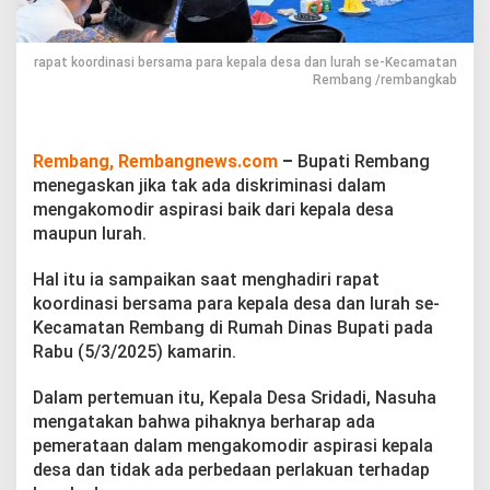
s
k
a
rapat koordinasi bersama para kepala desa dan lurah se-Kecamatan
n
Rembang /rembangkab
T
a
k
A
Rembang, Rembangnews.com
–
Bupati Rembang
d
a
menegaskan jika tak ada diskriminasi dalam
D
mengakomodir aspirasi baik dari kepala desa
i
maupun lurah.
s
k
Hal itu ia sampaikan saat menghadiri rapat
r
i
koordinasi bersama para kepala desa dan lurah se-
m
Kecamatan Rembang di Rumah Dinas Bupati pada
i
Rabu (5/3/2025) kamarin.
n
a
Dalam pertemuan itu, Kepala Desa Sridadi, Nasuha
s
i
mengatakan bahwa pihaknya berharap ada
D
pemerataan dalam mengakomodir aspirasi kepala
a
desa dan tidak ada perbedaan perlakuan terhadap
l