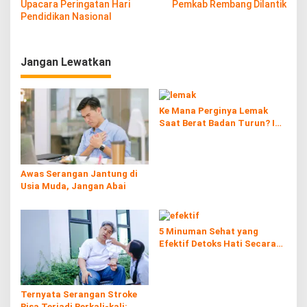
a
Upacara Peringatan Hari
Pemkab Rembang Dilantik
v
Pendidikan Nasional
i
g
Jangan Lewatkan
a
s
Ke Mana Perginya Lemak
i
Saat Berat Badan Turun? Ini
p
Penjelasan Ilmiahnya
o
s
Awas Serangan Jantung di
Usia Muda, Jangan Abai
5 Minuman Sehat yang
Efektif Detoks Hati Secara
Alami
Ternyata Serangan Stroke
Bisa Terjadi Berkali-kali: