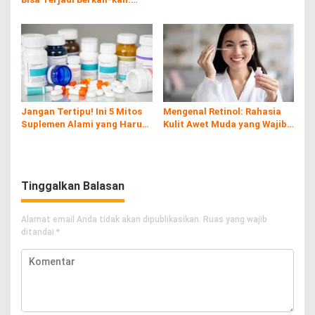
Kenali Risiko, Gejala, dan
Cara Pencegahannya
Jangan Tertipu! Ini 5 Mitos
Mengenal Retinol: Rahasia
Suplemen Alami yang Harus
Kulit Awet Muda yang Wajib
Kamu Tahu
Diketahui
Tinggalkan Balasan
Alamat email Anda tidak akan dipublikasikan.
Ruas yang wajib
ditandai
*