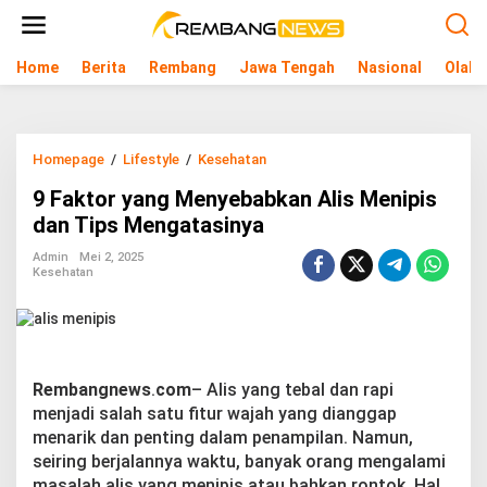
L
e
w
Home
Berita
Rembang
Jawa Tengah
Nasional
Olahr
a
t
i
k
e
Homepage
/
Lifestyle
/
Kesehatan
9
k
F
o
9 Faktor yang Menyebabkan Alis Menipis
a
n
k
dan Tips Mengatasinya
t
t
e
o
Admin
Mei 2, 2025
n
Kesehatan
r
y
a
n
g
M
Rembangnews
.
com
– Alis yang tebal dan rapi
e
menjadi salah satu fitur wajah yang dianggap
n
y
menarik dan penting dalam penampilan. Namun,
e
seiring berjalannya waktu, banyak orang mengalami
b
masalah alis yang menipis atau bahkan rontok. Hal