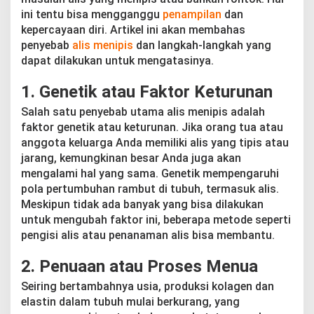
a
ini tentu bisa mengganggu
penampilan
dan
b
kepercayaan diri. Artikel ini akan membahas
k
a
penyebab
alis menipis
dan langkah-langkah yang
n
dapat dilakukan untuk mengatasinya.
A
l
1.
Genetik atau Faktor Keturunan
i
s
Salah satu penyebab utama alis menipis adalah
M
faktor genetik atau keturunan. Jika orang tua atau
e
anggota keluarga Anda memiliki alis yang tipis atau
n
i
jarang, kemungkinan besar Anda juga akan
p
mengalami hal yang sama. Genetik mempengaruhi
i
pola pertumbuhan rambut di tubuh, termasuk alis.
s
Meskipun tidak ada banyak yang bisa dilakukan
d
a
untuk mengubah faktor ini, beberapa metode seperti
n
pengisi alis atau penanaman alis bisa membantu.
T
i
2.
Penuaan atau Proses Menua
p
s
Seiring bertambahnya usia, produksi kolagen dan
M
elastin dalam tubuh mulai berkurang, yang
e