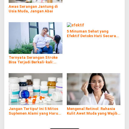
Awas Serangan Jantung di
Usia Muda, Jangan Abai
5 Minuman Sehat yang
Efektif Detoks Hati Secara
Alami
Ternyata Serangan Stroke
Bisa Terjadi Berkali-kali:
Kenali Risiko, Gejala, dan
Cara Pencegahannya
Jangan Tertipu! Ini 5 Mitos
Mengenal Retinol: Rahasia
Suplemen Alami yang Harus
Kulit Awet Muda yang Wajib
Kamu Tahu
Diketahui