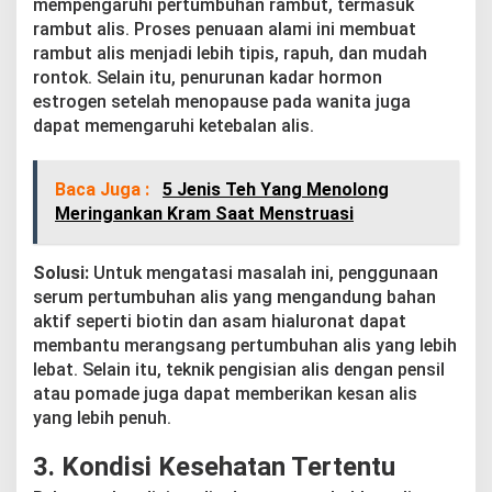
mempengaruhi pertumbuhan rambut, termasuk
n
rambut alis. Proses penuaan alami ini membuat
g
a
rambut alis menjadi lebih tipis, rapuh, dan mudah
t
rontok. Selain itu, penurunan kadar hormon
a
estrogen setelah menopause pada wanita juga
s
dapat memengaruhi ketebalan alis.
i
n
y
a
Baca Juga :
5 Jenis Teh Yang Menolong
Meringankan Kram Saat Menstruasi
Solusi:
Untuk mengatasi masalah ini, penggunaan
serum pertumbuhan alis yang mengandung bahan
aktif seperti biotin dan asam hialuronat dapat
membantu merangsang pertumbuhan alis yang lebih
lebat. Selain itu, teknik pengisian alis dengan pensil
atau pomade juga dapat memberikan kesan alis
yang lebih penuh.
3.
Kondisi Kesehatan Tertentu