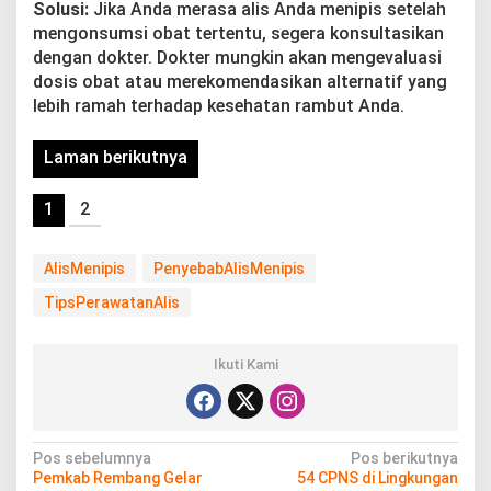
Solusi:
Jika Anda merasa alis Anda menipis setelah
mengonsumsi obat tertentu, segera konsultasikan
dengan dokter. Dokter mungkin akan mengevaluasi
dosis obat atau merekomendasikan alternatif yang
lebih ramah terhadap kesehatan rambut Anda.
Laman berikutnya
1
2
AlisMenipis
PenyebabAlisMenipis
TipsPerawatanAlis
Ikuti Kami
N
Pos sebelumnya
Pos berikutnya
Pemkab Rembang Gelar
54 CPNS di Lingkungan