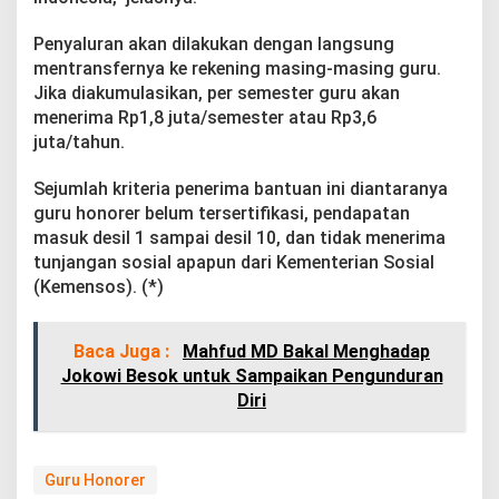
n
R
Penyaluran akan dilakukan dengan langsung
p
mentransfernya ke rekening masing-masing guru.
3
0
Jika diakumulasikan, per semester guru akan
0
menerima Rp1,8 juta/semester atau Rp3,6
R
juta/tahun.
i
b
Sejumlah kriteria penerima bantuan ini diantaranya
u
guru honorer belum tersertifikasi, pendapatan
masuk desil 1 sampai desil 10, dan tidak menerima
tunjangan sosial apapun dari Kementerian Sosial
(Kemensos). (*)
Baca Juga :
Mahfud MD Bakal Menghadap
Jokowi Besok untuk Sampaikan Pengunduran
Diri
Guru Honorer