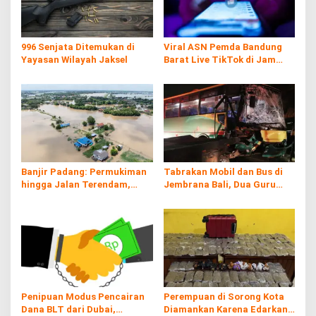
996 Senjata Ditemukan di
Viral ASN Pemda Bandung
Yayasan Wilayah Jaksel
Barat Live TikTok di Jam
Kerja
Banjir Padang: Permukiman
Tabrakan Mobil dan Bus di
hingga Jalan Terendam,
Jembrana Bali, Dua Guru
Kayu Gelondongan Ikut
Asal Banyuwangi Tewas
Hanyut
Penipuan Modus Pencairan
Perempuan di Sorong Kota
Dana BLT dari Dubai,
Diamankan Karena Edarkan