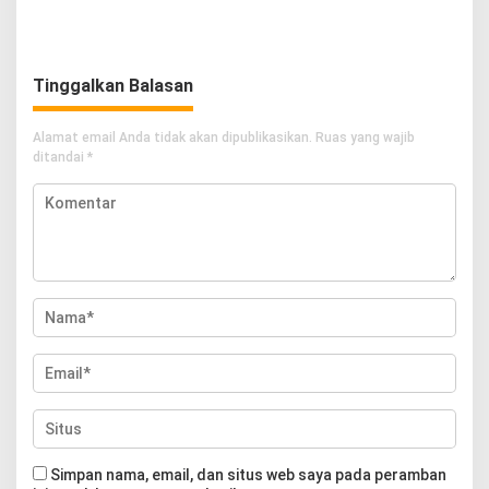
Kerugian hingga Rp60 Juta
Ganja
Tinggalkan Balasan
Alamat email Anda tidak akan dipublikasikan.
Ruas yang wajib
ditandai
*
Simpan nama, email, dan situs web saya pada peramban