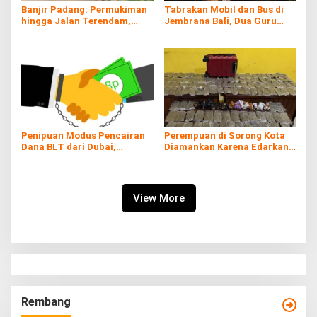
Banjir Padang: Permukiman
Tabrakan Mobil dan Bus di
hingga Jalan Terendam,
Jembrana Bali, Dua Guru
Kayu Gelondongan Ikut
Asal Banyuwangi Tewas
Hanyut
Penipuan Modus Pencairan
Perempuan di Sorong Kota
Dana BLT dari Dubai,
Diamankan Karena Edarkan
Kerugian hingga Rp60 Juta
Ganja
View More
Rembang