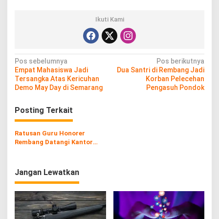
Ikuti Kami
N
Pos sebelumnya
Pos berikutnya
Empat Mahasiswa Jadi
Dua Santri di Rembang Jadi
a
Tersangka Atas Kericuhan
Korban Pelecehan
v
Demo May Day di Semarang
Pengasuh Pondok
i
Posting Terkait
g
a
Ratusan Guru Honorer
s
Rembang Datangi Kantor
DPRD Minta Kejelasan Nasib
i
Usai UU ASN Berlaku
p
Jangan Lewatkan
o
s