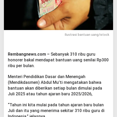
r
u
H
o
n
o
r
e
Ilustrasi bantuan uang/istock
r
B
a
k
Rembangnews.com –
Sebanyak 310 ribu guru
a
honorer bakal mendapat bantuan uang senilai Rp300
l
ribu per bulan.
D
a
Menteri Pendidikan Dasar dan Menengah
p
a
(Mendikdasmen) Abdul Mu’ti mengatakan bahwa
t
bantuan akan diberikan setiap bulan dimulai pada
B
Juli 2025 atau tahun ajaran baru 2025/2026,
a
n
“Tahun ini kita mulai pada tahun ajaran baru bulan
t
u
Juli dan itu yang menerima sekitar 310 ribu guru di
a
Indonesia,” jelasnya.