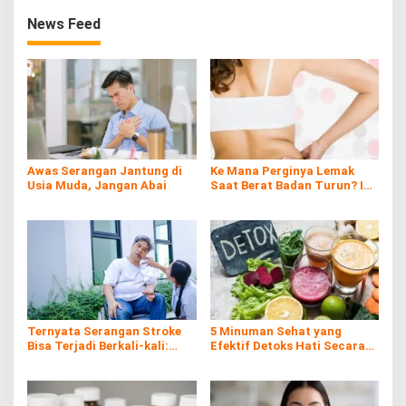
News Feed
Awas Serangan Jantung di
Ke Mana Perginya Lemak
Usia Muda, Jangan Abai
Saat Berat Badan Turun? Ini
Penjelasan Ilmiahnya
Ternyata Serangan Stroke
5 Minuman Sehat yang
Bisa Terjadi Berkali-kali:
Efektif Detoks Hati Secara
Kenali Risiko, Gejala, dan
Alami
Cara Pencegahannya