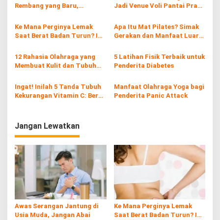
s
Rembang yang Baru,
Jadi Venue Voli Pantai Pra
i
Suswantoro Komitmen
Porprov Jateng 2026
Tingkatkan Prestasi
p
Ke Mana Perginya Lemak
Apa Itu Mat Pilates? Simak
Olahraga
Saat Berat Badan Turun? Ini
Gerakan dan Manfaat Luar
o
Penjelasan Ilmiahnya
Biasa untuk Tubuh & Pikiran!
s
12 Rahasia Olahraga yang
5 Latihan Fisik Terbaik untuk
Membuat Kulit dan Tubuh
Penderita Diabetes
Kamu Terlihat Lebih Muda
Ingat! Inilah 5 Tanda Tubuh
Manfaat Olahraga Yoga bagi
Kekurangan Vitamin C: Berat
Penderita Panic Attack
Badan Bertambah
Jangan Lewatkan
Awas Serangan Jantung di
Ke Mana Perginya Lemak
Usia Muda, Jangan Abai
Saat Berat Badan Turun? Ini