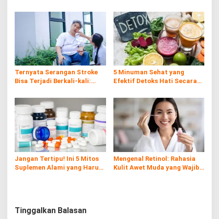
Penjelasan Ilmiahnya
Ternyata Serangan Stroke
5 Minuman Sehat yang
Bisa Terjadi Berkali-kali:
Efektif Detoks Hati Secara
Kenali Risiko, Gejala, dan
Alami
Cara Pencegahannya
Jangan Tertipu! Ini 5 Mitos
Mengenal Retinol: Rahasia
Suplemen Alami yang Harus
Kulit Awet Muda yang Wajib
Kamu Tahu
Diketahui
Tinggalkan Balasan