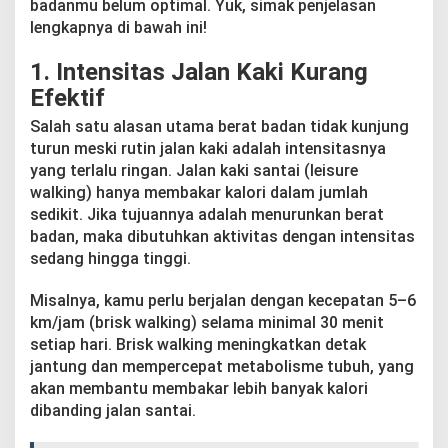
badanmu belum optimal. Yuk, simak penjelasan
M
e
lengkapnya di bawah ini!
s
k
1. Intensitas Jalan Kaki Kurang
i
Efektif
R
u
Salah satu alasan utama berat badan tidak kunjung
t
turun meski rutin jalan kaki adalah intensitasnya
i
yang terlalu ringan. Jalan kaki santai (leisure
n
J
walking) hanya membakar kalori dalam jumlah
a
sedikit. Jika tujuannya adalah menurunkan berat
l
badan, maka dibutuhkan aktivitas dengan intensitas
a
sedang hingga tinggi.
n
K
a
Misalnya, kamu perlu berjalan dengan kecepatan 5–6
k
km/jam (brisk walking) selama minimal 30 menit
i
setiap hari. Brisk walking meningkatkan detak
jantung dan mempercepat metabolisme tubuh, yang
akan membantu membakar lebih banyak kalori
dibanding jalan santai.