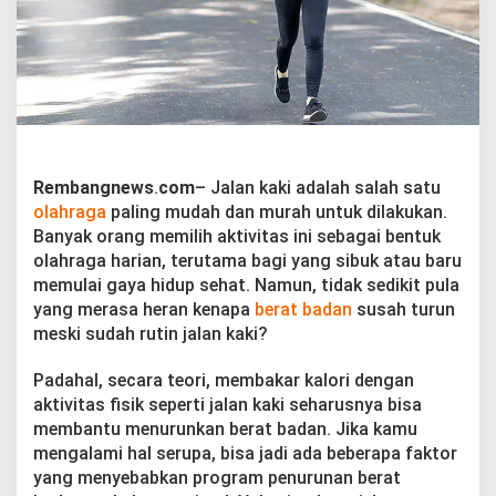
n
y
e
b
a
b
B
e
r
a
Rembangnews
.
com
– Jalan kaki adalah salah satu
t
olahraga
paling mudah dan murah untuk dilakukan.
B
Banyak orang memilih aktivitas ini sebagai bentuk
a
olahraga harian, terutama bagi yang sibuk atau baru
d
memulai gaya hidup sehat. Namun, tidak sedikit pula
a
n
yang merasa heran kenapa
berat badan
susah turun
T
meski sudah rutin jalan kaki?
e
t
Padahal, secara teori, membakar kalori dengan
a
aktivitas fisik seperti jalan kaki seharusnya bisa
p
N
membantu menurunkan berat badan. Jika kamu
a
mengalami hal serupa, bisa jadi ada beberapa faktor
i
yang menyebabkan program penurunan berat
k