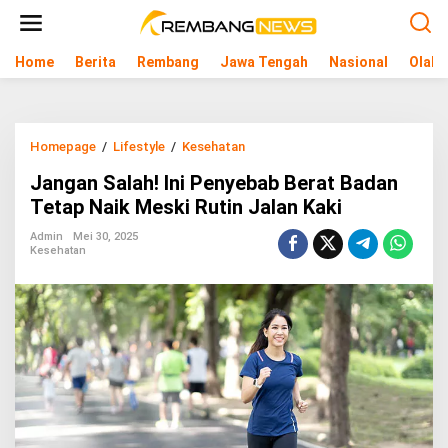
L
e
w
Home
Berita
Rembang
Jawa Tengah
Nasional
Olahr
a
t
i
k
e
Homepage
/
Lifestyle
/
Kesehatan
J
k
a
o
Jangan Salah! Ini Penyebab Berat Badan
n
n
g
Tetap Naik Meski Rutin Jalan Kaki
t
a
e
n
Admin
Mei 30, 2025
n
Kesehatan
S
a
l
a
h
!
I
n
i
P
e