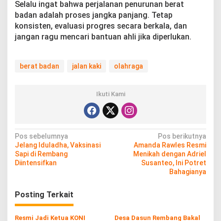
Selalu ingat bahwa perjalanan penurunan berat
badan adalah proses jangka panjang. Tetap
konsisten, evaluasi progres secara berkala, dan
jangan ragu mencari bantuan ahli jika diperlukan.
berat badan
jalan kaki
olahraga
Ikuti Kami
N
Pos sebelumnya
Pos berikutnya
Jelang Iduladha, Vaksinasi
Amanda Rawles Resmi
a
Sapi di Rembang
Menikah dengan Adriel
v
Diintensifkan
Susanteo, Ini Potret
Bahagianya
i
g
Posting Terkait
a
Resmi Jadi Ketua KONI
Desa Dasun Rembang Bakal