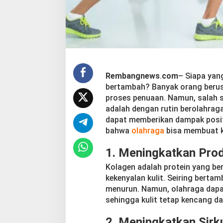
T
u
b
u
h
K
a
m
Rembangnews
.
com
– Siapa yang
u
bertambah? Banyak orang beru
T
proses penuaan. Namun, salah s
e
r
adalah dengan rutin berolahrag
l
dapat memberikan dampak positi
i
bahwa
olahraga
bisa membuat k
h
a
1.
Meningkatkan Prod
t
L
Kolagen adalah protein yang be
e
kekenyalan kulit. Seiring berta
b
i
menurun. Namun, olahraga dapa
h
sehingga kulit tetap kencang dan
M
u
2.
Meningkatkan Sirku
d