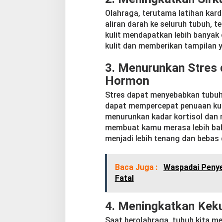
a
Olahraga, terutama latihan kard
aliran darah ke seluruh tubuh, t
kulit mendapatkan lebih banyak 
kulit dan memberikan tampilan y
3.
Menurunkan Stres
Hormon
Stres dapat menyebabkan tubuh
dapat mempercepat penuaan kul
menurunkan kadar kortisol dan
membuat kamu merasa lebih baha
menjadi lebih tenang dan bebas 
Baca Juga :
Waspadai Penye
Fatal
4.
Meningkatkan Keku
Saat berolahraga, tubuh kita 