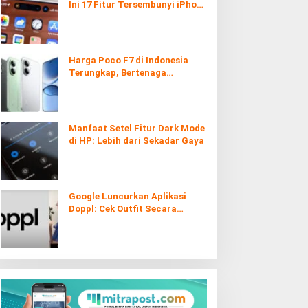
Ini 17 Fitur Tersembunyi iPhone
yang Ternyata Sangat Berguna
Harga Poco F7 di Indonesia
Terungkap, Bertenaga
Snapdragon 8s Gen 4
Manfaat Setel Fitur Dark Mode
di HP: Lebih dari Sekadar Gaya
Google Luncurkan Aplikasi
Doppl: Cek Outfit Secara
Virtual Kini Lebih Mudah dan
Interaktif