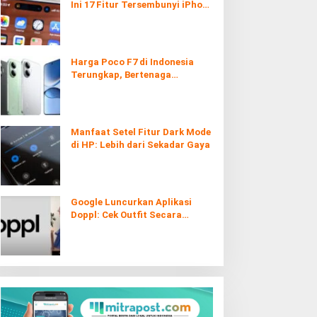
Ini 17 Fitur Tersembunyi iPhone
yang Ternyata Sangat Berguna
Harga Poco F7 di Indonesia
Terungkap, Bertenaga
Snapdragon 8s Gen 4
Manfaat Setel Fitur Dark Mode
di HP: Lebih dari Sekadar Gaya
Google Luncurkan Aplikasi
Doppl: Cek Outfit Secara
Virtual Kini Lebih Mudah dan
Interaktif