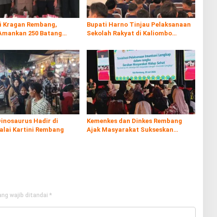
di Kragan Rembang,
Bupati Harno Tinjau Pelaksanaan
Amankan 250 Batang
Sekolah Rakyat di Kaliombo
al
Rembang
inosaurus Hadir di
Kemenkes dan Dinkes Rembang
alai Kartini Rembang
Ajak Masyarakat Sukseskan
Program Imunisasi
ng wajib ditandai
*