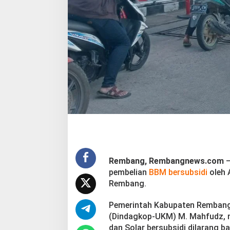
i
S
e
j
a
k
B
u
l
a
n
K
e
m
a
r
i
Rembang, Rembangnews.com
–
n
pembelian
BBM bersubsidi
oleh 
Rembang.
Pemerintah Kabupaten Rembang
(Dindagkop-UKM) M. Mahfudz, m
dan Solar bersubsidi dilarang b