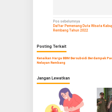
N
Pos sebelumnya
Daftar Pemenang Duta Wisata Kabu
a
Rembang Tahun 2022
v
i
Posting Terkait
g
a
Kenaikan Harga BBM Bersubsidi Berdampak Pa
Nelayan Rembang
s
i
p
Jangan Lewatkan
o
s