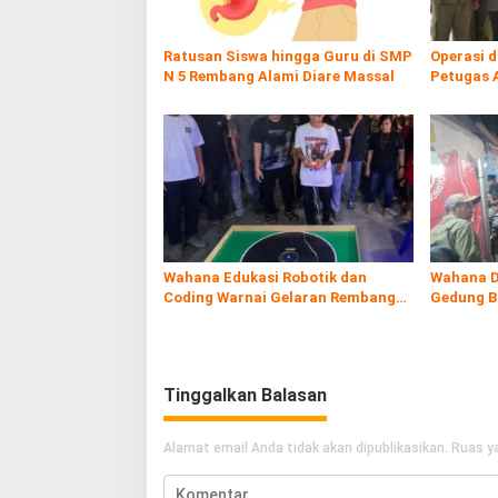
Ratusan Siswa hingga Guru di SMP
Operasi 
N 5 Rembang Alami Diare Massal
Petugas 
Rokol Ileg
Wahana Edukasi Robotik dan
Wahana D
Coding Warnai Gelaran Rembang
Gedung B
Expo 2026
Tinggalkan Balasan
Alamat email Anda tidak akan dipublikasikan.
Ruas ya