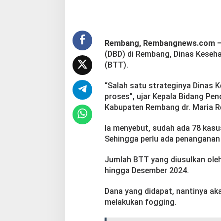
T
T
Rembang, Rembangnews.com 
(DBD) di Rembang, Dinas Keseha
(BTT).
“Salah satu strateginya Dinas K
proses”, ujar Kepala Bidang Pe
Kabupaten Rembang dr. Maria Reh
Ia menyebut, sudah ada 78 kasu
Sehingga perlu ada penanganan e
Jumlah BTT yang diusulkan oleh
hingga Desember 2024.
Dana yang didapat, nantinya a
melakukan fogging.