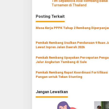
Tim Sepakbola Asal Rembang Bakal I
a
Turnamen di Thailand
v
Posting Terkait
i
g
Masa Kerja PPPK Tahap 2 Rembang Diperpanja
a
s
Pemkab Rembang Usulkan Pendanaan 9 Ruas J
i
Lewat Inpres Jalan Daerah 2026
p
o
Pemkab Rembang Upayakan Percepatan Penga
Jalur Angkutan Tambang di Sale
s
Pemkab Rembang Rapat Koordinasi Fortifikasi
Pangan untuk Tekan Stunting
Jangan Lewatkan