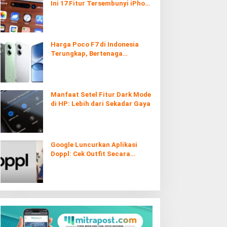
Ini 17 Fitur Tersembunyi iPhone
yang Ternyata Sangat Berguna
Harga Poco F7 di Indonesia
Terungkap, Bertenaga
Snapdragon 8s Gen 4
Manfaat Setel Fitur Dark Mode
di HP: Lebih dari Sekadar Gaya
Google Luncurkan Aplikasi
Doppl: Cek Outfit Secara
Virtual Kini Lebih Mudah dan
Interaktif