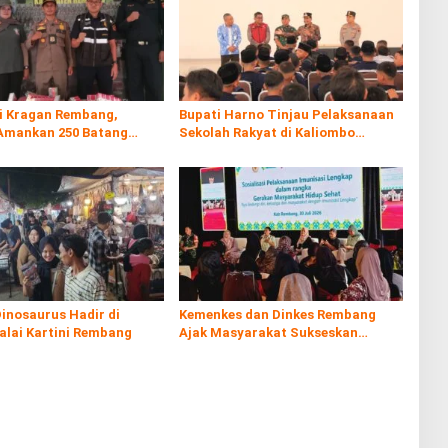
di Kragan Rembang,
Bupati Harno Tinjau Pelaksanaan
Amankan 250 Batang
Sekolah Rakyat di Kaliombo
al
Rembang
inosaurus Hadir di
Kemenkes dan Dinkes Rembang
alai Kartini Rembang
Ajak Masyarakat Sukseskan
Program Imunisasi