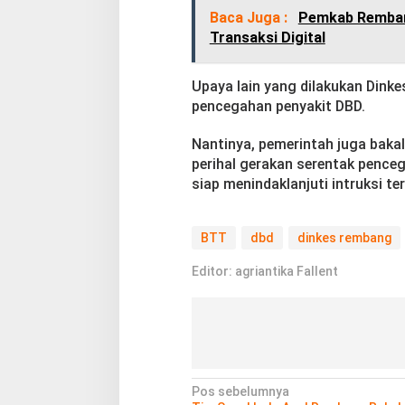
Baca Juga :
Pemkab Rembang
Transaksi Digital
Upaya lain yang dilakukan Dink
pencegahan penyakit DBD.
Nantinya, pemerintah juga bakal
perihal gerakan serentak pence
siap menindaklanjuti intruksi te
BTT
dbd
dinkes rembang
Editor: agriantika Fallent
N
Pos sebelumnya