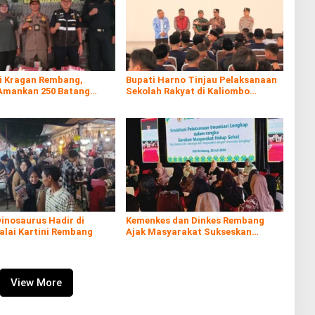
di Kragan Rembang,
Bupati Harno Tinjau Pelaksanaan
Amankan 250 Batang
Sekolah Rakyat di Kaliombo
al
Rembang
inosaurus Hadir di
Kemenkes dan Dinkes Rembang
alai Kartini Rembang
Ajak Masyarakat Sukseskan
Program Imunisasi
View More