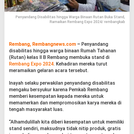
i
t
a
Penyandang Disabilitas hingga Warga Binaan Rutan Buka Stand,
s
Ramaikan Rembang Expo 2024/ rembangkab
h
i
n
g
Rembang, Rembangnews.com
–
Penyandang
g
a
disabilitas hingga warga binaan Rumah Tahanan
W
(Rutan) kelas II B Rembang membuka stand di
a
Rembang Expo 2024
. Kehadiran mereka turut
r
meramaikan gelaran acara tersebut.
g
a
B
Inayah selaku perwakilan penyandang disabilitas
i
mengaku bersyukur karena Pemkab Rembang
n
memberi kesempatan kepada mereka untuk
a
memamerkan dan mempromosikan karya mereka di
a
tengah masyarakat luas.
n
R
u
“Alhamdulillah kita diberi kesempatan untuk memiliki
t
stand sendiri, maksudnya tidak nitip produk, gratis
a