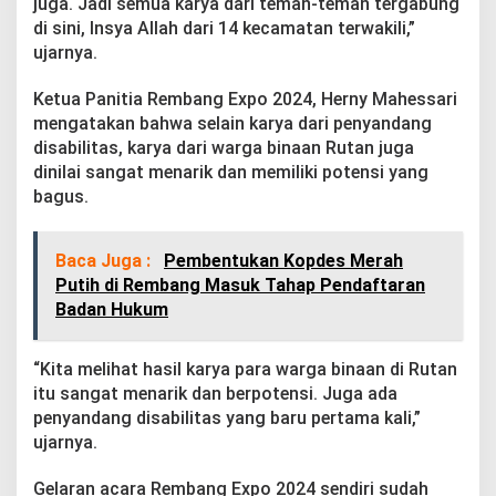
juga. Jadi semua karya dari teman-teman tergabung
n
di sini, Insya Allah dari 14 kecamatan terwakili,”
B
u
ujarnya.
k
a
Ketua Panitia Rembang Expo 2024, Herny Mahessari
S
mengatakan bahwa selain karya dari penyandang
t
disabilitas, karya dari warga binaan Rutan juga
a
n
dinilai sangat menarik dan memiliki potensi yang
d
bagus.
,
R
a
Baca Juga :
Pembentukan Kopdes Merah
m
Putih di Rembang Masuk Tahap Pendaftaran
a
i
Badan Hukum
k
a
n
“Kita melihat hasil karya para warga binaan di Rutan
R
itu sangat menarik dan berpotensi. Juga ada
e
penyandang disabilitas yang baru pertama kali,”
m
ujarnya.
b
a
n
Gelaran acara Rembang Expo 2024 sendiri sudah