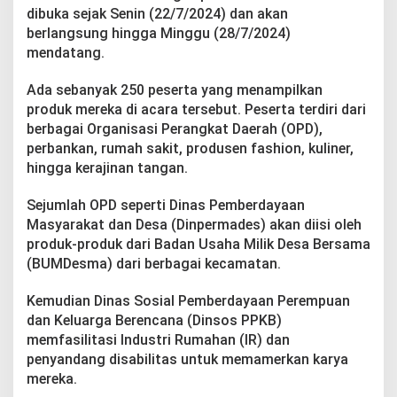
g
dibuka sejak Senin (22/7/2024) dan akan
E
berlangsung hingga Minggu (28/7/2024)
x
mendatang.
p
o
2
Ada sebanyak 250 peserta yang menampilkan
0
produk mereka di acara tersebut. Peserta terdiri dari
2
berbagai Organisasi Perangkat Daerah (OPD),
4
perbankan, rumah sakit, produsen fashion, kuliner,
hingga kerajinan tangan.
Sejumlah OPD seperti Dinas Pemberdayaan
Masyarakat dan Desa (Dinpermades) akan diisi oleh
produk-produk dari Badan Usaha Milik Desa Bersama
(BUMDesma) dari berbagai kecamatan.
Kemudian Dinas Sosial Pemberdayaan Perempuan
dan Keluarga Berencana (Dinsos PPKB)
memfasilitasi Industri Rumahan (IR) dan
penyandang disabilitas untuk memamerkan karya
mereka.