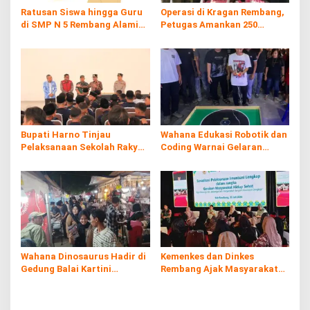
Ratusan Siswa hingga Guru
Operasi di Kragan Rembang,
di SMP N 5 Rembang Alami
Petugas Amankan 250
Diare Massal
Batang Rokol Ilegal
Bupati Harno Tinjau
Wahana Edukasi Robotik dan
Pelaksanaan Sekolah Rakyat
Coding Warnai Gelaran
di Kaliombo Rembang
Rembang Expo 2026
Wahana Dinosaurus Hadir di
Kemenkes dan Dinkes
Gedung Balai Kartini
Rembang Ajak Masyarakat
Rembang
Sukseskan Program
Imunisasi