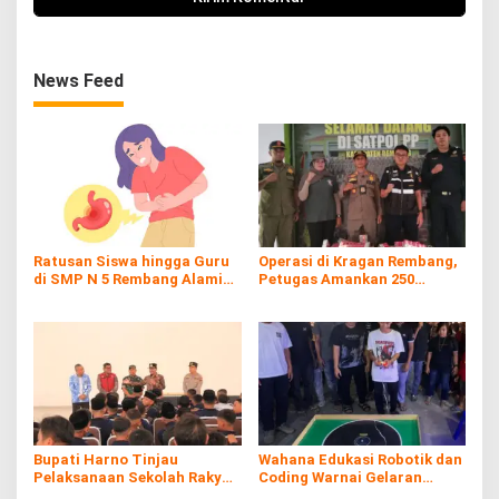
News Feed
Ratusan Siswa hingga Guru
Operasi di Kragan Rembang,
di SMP N 5 Rembang Alami
Petugas Amankan 250
Diare Massal
Batang Rokol Ilegal
Bupati Harno Tinjau
Wahana Edukasi Robotik dan
Pelaksanaan Sekolah Rakyat
Coding Warnai Gelaran
di Kaliombo Rembang
Rembang Expo 2026