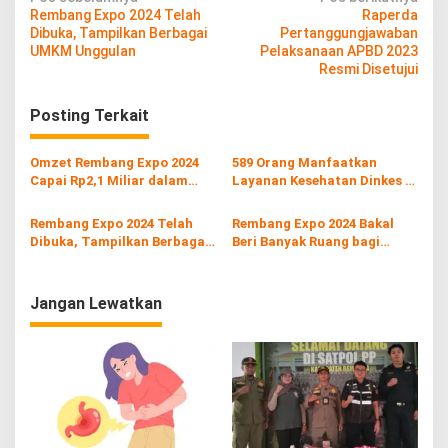
N
Rembang Expo 2024 Telah
Raperda
a
Dibuka, Tampilkan Berbagai
Pertanggungjawaban
v
UMKM Unggulan
Pelaksanaan APBD 2023
Resmi Disetujui
i
g
Posting Terkait
a
s
Omzet Rembang Expo 2024
589 Orang Manfaatkan
Capai Rp2,1 Miliar dalam
Layanan Kesehatan Dinkes di
i
Sepekan
Rembang Expo 2024
p
Rembang Expo 2024 Telah
Rembang Expo 2024 Bakal
Dibuka, Tampilkan Berbagai
Beri Banyak Ruang bagi
o
UMKM Unggulan
Pelaku Usaha
s
Jangan Lewatkan