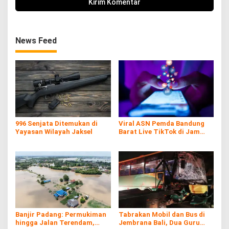
News Feed
996 Senjata Ditemukan di
Viral ASN Pemda Bandung
Yayasan Wilayah Jaksel
Barat Live TikTok di Jam
Kerja
Banjir Padang: Permukiman
Tabrakan Mobil dan Bus di
hingga Jalan Terendam,
Jembrana Bali, Dua Guru