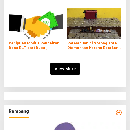
Kayu Gelondongan Ikut
Asal Banyuwangi Tewas
Hanyut
Penipuan Modus Pencairan
Perempuan di Sorong Kota
Dana BLT dari Dubai,
Diamankan Karena Edarkan
Kerugian hingga Rp60 Juta
Ganja
View More
Rembang