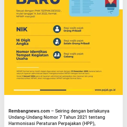
u
d
a
h
J
a
d
i
N
P
W
P
Rembangnews.com
– Seiring dengan berlakunya
Undang-Undang Nomor 7 Tahun 2021 tentang
Harmonisasi Peraturan Perpajakan (HPP),