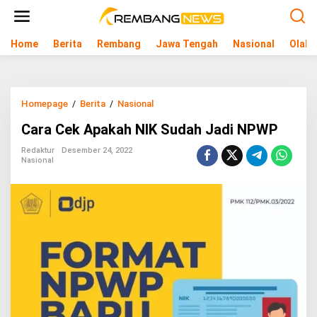
L
e
w
Home
Berita
Rembang
Jawa Tengah
Nasional
Olahr
a
t
i
k
e
Homepage
/
Berita
/
Nasional
C
k
a
o
Cara Cek Apakah NIK Sudah Jadi NPWP
r
n
a
t
Redaktur
Desember 24, 2022
C
e
Nasional
e
n
k
A
p
a
k
a
h
N
I
K
S