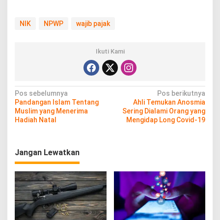
NIK
NPWP
wajib pajak
Ikuti Kami
N
Pos sebelumnya
Pos berikutnya
Pandangan Islam Tentang
Ahli Temukan Anosmia
a
Muslim yang Menerima
Sering Dialami Orang yang
v
Hadiah Natal
Mengidap Long Covid-19
i
g
Jangan Lewatkan
a
s
i
p
o