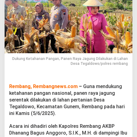
n
g
a
n
,
P
a
n
e
n
R
Dukung Ketahanan Pangan, Panen Raya Jagung Dilakukan di Lahan
a
Desa Tegaldowo/polres rembang
y
a
J
a
Rembang, Rembangnews.com
–
Guna mendukung
g
ketahanan pangan nasional, panen raya jagung
u
serentak dilakukan di lahan pertanian Desa
n
Tegaldowo, Kecamatan Gunem, Rembang pada hari
g
D
ini Kamis (5/6/2025).
i
l
Acara ini dihadiri oleh Kapolres Rembang AKBP
a
Dhanang Bagus Anggoro, S.I.K., M.H. di dampingi Ibu
k