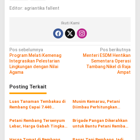
Editor: agriantika fallent
Ikuti Kami
N
Pos sebelumnya
Pos berikutnya
Program Melati Kemenag
Menteri ESDM Hentikan
a
Integrasikan Pelestarian
Sementara Operasi
v
Lingkungan dengan Nilai
Tambang Nikel di Raja
Agama
Ampat
i
g
Posting Terkait
a
s
Luas Tanaman Tembakau di
Musim Kemarau, Petani
Rembang Capai 7.440
Diimbau Perhitungkan
i
Hektare
Ketersediaan Air Sebelum
Tanam
p
Petani Rembang Tersenyum
Brigade Pangan Dikerahkan
Lebar, Harga Gabah Tingkat
untuk Bantu Petani Rembang
o
Petani Capai Rp7.100 per
Optimalkan Lahan
s
Kilogram
Harga Tomat di Rembang
Pasar Tani Rembang Jadi