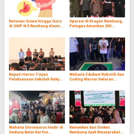
Ratusan Siswa hingga Guru
Operasi di Kragan Rembang,
di SMP N 5 Rembang Alami
Petugas Amankan 250
Diare Massal
Batang Rokol Ilegal
Bupati Harno Tinjau
Wahana Edukasi Robotik dan
Pelaksanaan Sekolah Rakyat
Coding Warnai Gelaran
di Kaliombo Rembang
Rembang Expo 2026
Wahana Dinosaurus Hadir di
Kemenkes dan Dinkes
Gedung Balai Kartini
Rembang Ajak Masyarakat