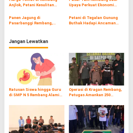
Anjlok, Petani Kesulitan
Upaya Perkuat Ekonomi
Tutup Biaya Panen
Petani Lokal
Panen Jagung di
Petani di Tegalan Gunung
Pasarbanggi Rembang,
Buthak Hadapi Ancaman
Dukung Swasembada
Kera
Pangan Nasional
Jangan Lewatkan
Ratusan Siswa hingga Guru
Operasi di Kragan Rembang,
di SMP N 5 Rembang Alami
Petugas Amankan 250
Diare Massal
Batang Rokol Ilegal