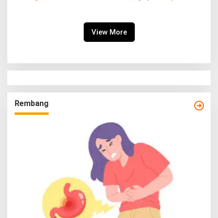
Rembang
Sukseskan Program
Imunisasi
View More
Rembang