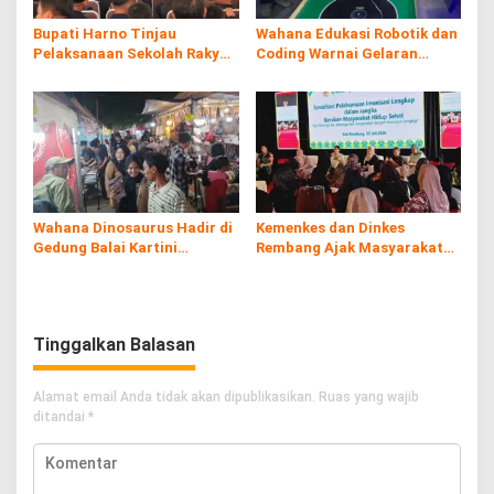
Bupati Harno Tinjau
Wahana Edukasi Robotik dan
Pelaksanaan Sekolah Rakyat
Coding Warnai Gelaran
di Kaliombo Rembang
Rembang Expo 2026
Wahana Dinosaurus Hadir di
Kemenkes dan Dinkes
Gedung Balai Kartini
Rembang Ajak Masyarakat
Rembang
Sukseskan Program
Imunisasi
Tinggalkan Balasan
Alamat email Anda tidak akan dipublikasikan.
Ruas yang wajib
ditandai
*