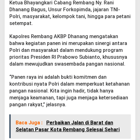
Ketua Bhayangkari Cabang Rembang Ny. Rani
u
k
Dhanang Bagus, Unsur Forkopimda, jajaran TNI-
a
Polri, masyarakat, kelompok tani, hingga para petani
n
setempat.
d
i
Kapolres Rembang AKBP Dhanang mengatakan
L
a
bahwa kegiatan panen ini merupakan sinergi antara
h
Polri dan masyarakat dalam mendukung program
a
prioritas Presiden RI Prabowo Subianto, khususnya
n
dalam mewujudkan swasembada pangan nasional.
D
e
s
“Panen raya ini adalah bukti komitmen dan
a
kontribusi nyata Polri dalam memperkuat ketahanan
T
pangan nasional. Kita ingin hadir, tidak hanya
e
menjaga keamanan, tapi juga menjaga ketersediaan
g
a
pangan rakyat,” jelasnya.
l
d
o
Baca Juga :
Perbaikan Jalan di Barat dan
w
Selatan Pasar Kota Rembang Selesai Sehari
o