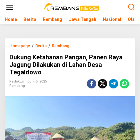
L
e
w
Home
Berita
Rembang
Jawa Tengah
Nasional
Olahr
a
t
i
k
e
Homepage
/
Berita
/
Rembang
D
k
u
o
Dukung Ketahanan Pangan, Panen Raya
k
n
u
Jagung Dilakukan di Lahan Desa
t
n
e
Tegaldowo
g
n
K
Redaktur
Juni 5, 2025
e
Rembang
t
a
h
a
n
a
n
P
a