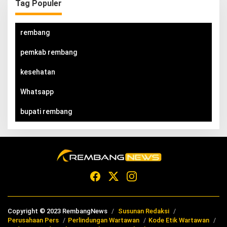
Tag Populer
rembang
pemkab rembang
kesehatan
Whatsapp
bupati rembang
Copyright © 2023 RembangNews
Susunan Redaksi
Perusahaan Pers
Perlindungan Wartawan
Kode Etik Wartawan