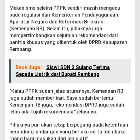
P
Mekanisme seleksi PPPK sendiri masih mengacu
P
P
pada regulasi dari Kementerian Pendayagunaan
K
Aparatur Negara dan Reformasi Birokrasi
(Kemenpan RB). Selain itu, pihaknya juga
mempertimbangkan sejumlah rekomendasi dari
panitia khusus yang dibentuk oleh DPRD Kabupaten
Rembang.
Baca Juga :
Siswi SDN 2 Sulang Terima
Sepeda Listrik dari Bupati Rembang
“Kalau PPPK sudah jelas aturannya, Kemenpan RB
juga sudah memberikan. Saya sudah bertemu
Kemenpan RB juga, rekomendasi DPRD juga sudah
jelas ada tujuh rekomendasi,” jelasnya.
Pihaknya pun akan tetap berpegang pada ketentuan
perundang-undangan yang berlaku serta membuka
ruang bagi masukan dari legislatif.