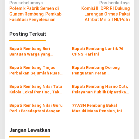
N
Pos sebelumnya
Pos berikutnya
Polemik Pabrik Semen di
Komisi III DPR RI Dukung
a
Gunem Rembang, Pemkab
Larangan Ormas Pakai
v
Fasilitasi Penyelesaian
Atribut Mirip TNI/Polri
i
Posting Terkait
g
a
Bupati Rembang Beri
Bupati Rembang Lantik 76
s
Bantuan Warga yang
CPNS Hari Ini
Rumahnya Kebakaran di
i
Balongmulyo
Bupati Rembang Tinjau
Bupati Rembang Dorong
p
Perbaikan Sejumlah Ruas
Penguatan Peran
Jalan di Rembang
Perempuan Lewat
o
Peningkatan Keterampilan
Bupati Rembang Nilai Tata
Bupati Rembang Harno Cuti,
s
Kelola Lokal Penting, Tak
Pelayanan Publik Dipastikan
Hanya Bertumpu pada Pusat
Tetap Berjalan
Bupati Rembang Nilai Guru
77 ASN Rembang Bakal
Perlu Beradaptasi dengan
Masuki Masa Pensiun, Ini
Teknologi
Pesan Bupati Rembang
Jangan Lewatkan