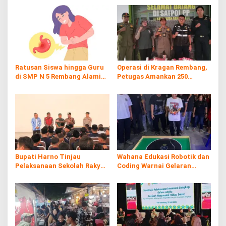
Ratusan Siswa hingga Guru
Operasi di Kragan Rembang,
di SMP N 5 Rembang Alami
Petugas Amankan 250
Diare Massal
Batang Rokol Ilegal
Bupati Harno Tinjau
Wahana Edukasi Robotik dan
Pelaksanaan Sekolah Rakyat
Coding Warnai Gelaran
di Kaliombo Rembang
Rembang Expo 2026