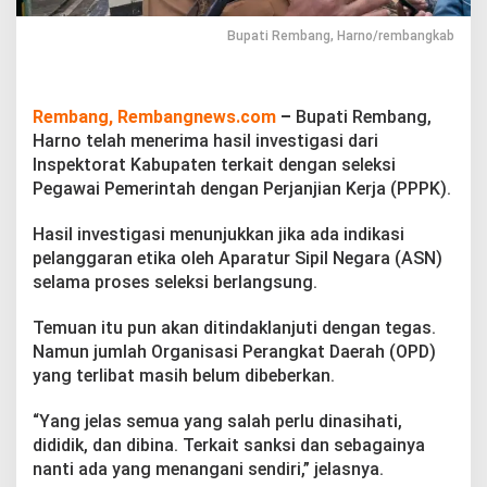
m
a
Bupati Rembang, Harno/rembangkab
H
a
s
i
Rembang, Rembangnews.com
–
Bupati Rembang,
l
Harno telah menerima hasil investigasi dari
I
n
Inspektorat Kabupaten terkait dengan seleksi
v
Pegawai Pemerintah dengan Perjanjian Kerja (PPPK).
e
s
Hasil investigasi menunjukkan jika ada indikasi
t
pelanggaran etika oleh Aparatur Sipil Negara (ASN)
i
g
selama proses seleksi berlangsung.
a
s
Temuan itu pun akan ditindaklanjuti dengan tegas.
i
Namun jumlah Organisasi Perangkat Daerah (OPD)
S
yang terlibat masih belum dibeberkan.
e
l
e
“Yang jelas semua yang salah perlu dinasihati,
k
dididik, dan dibina. Terkait sanksi dan sebagainya
s
nanti ada yang menangani sendiri,” jelasnya.
i