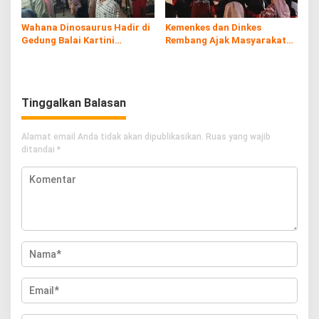
Wahana Dinosaurus Hadir di
Kemenkes dan Dinkes
Gedung Balai Kartini
Rembang Ajak Masyarakat
Rembang
Sukseskan Program
Imunisasi
Tinggalkan Balasan
Alamat email Anda tidak akan dipublikasikan.
Ruas yang wajib
ditandai
*