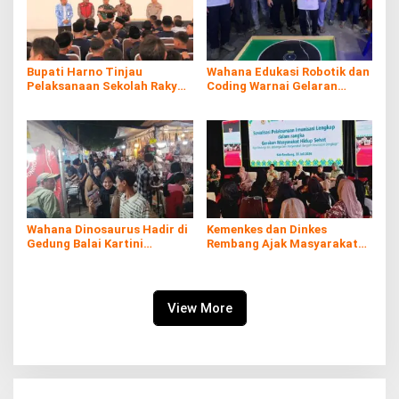
Bupati Harno Tinjau
Wahana Edukasi Robotik dan
Pelaksanaan Sekolah Rakyat
Coding Warnai Gelaran
di Kaliombo Rembang
Rembang Expo 2026
Wahana Dinosaurus Hadir di
Kemenkes dan Dinkes
Gedung Balai Kartini
Rembang Ajak Masyarakat
Rembang
Sukseskan Program
Imunisasi
View More