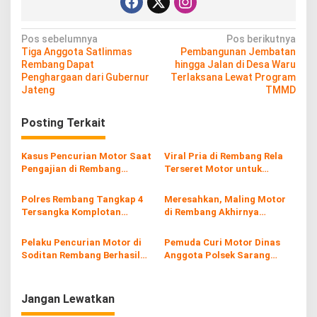
N
Pos sebelumnya
Pos berikutnya
Tiga Anggota Satlinmas
Pembangunan Jembatan
a
Rembang Dapat
hingga Jalan di Desa Waru
v
Penghargaan dari Gubernur
Terlaksana Lewat Program
Jateng
TMMD
i
g
Posting Terkait
a
s
Kasus Pencurian Motor Saat
Viral Pria di Rembang Rela
Pengajian di Rembang
Terseret Motor untuk
i
Terungkap
Tangkap Pencuri Tabung
Gas
p
Polres Rembang Tangkap 4
Meresahkan, Maling Motor
Tersangka Komplotan
di Rembang Akhirnya
o
Curanmor
Berhasil Ditangkap
s
Pelaku Pencurian Motor di
Pemuda Curi Motor Dinas
Soditan Rembang Berhasil
Anggota Polsek Sarang
Dibekuk
Rembang, Begini Nasibnya
Jangan Lewatkan