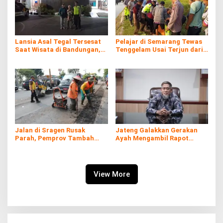
Lansia Asal Tegal Tersesat
Pelajar di Semarang Tewas
Saat Wisata di Bandungan,
Tenggelam Usai Terjun dari
Akhirnya Ditemukan di Alun-
Atas Pintu Air
alun Ungaran
Jalan di Sragen Rusak
Jateng Galakkan Gerakan
Parah, Pemprov Tambah
Ayah Mengambil Rapot
Anggaran Perbaikan Rp38,2
untuk Tekan Fatherless
Miliar
View More