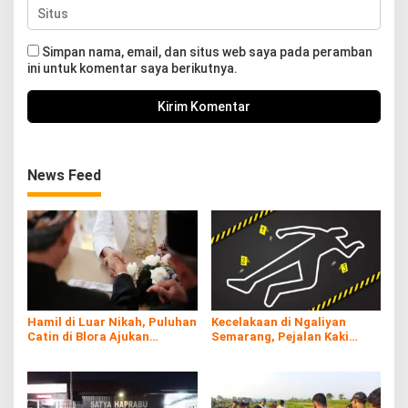
Simpan nama, email, dan situs web saya pada peramban
ini untuk komentar saya berikutnya.
News Feed
Hamil di Luar Nikah, Puluhan
Kecelakaan di Ngaliyan
Catin di Blora Ajukan
Semarang, Pejalan Kaki
Dispensasi Nikah
Tewas Tertabrak Truk Usai
Oleng