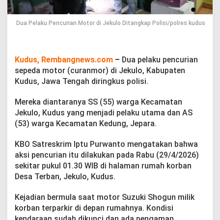
n
M
o
Dua Pelaku Pencurian Motor di Jekulo Ditangkap Polisi/polres kudus
t
o
r
d
Kudus, Rembangnews.com
–
Dua pelaku pencurian
i
sepeda motor (curanmor) di Jekulo, Kabupaten
J
Kudus, Jawa Tengah diringkus polisi.
e
k
u
Mereka diantaranya SS (55) warga Kecamatan
l
Jekulo, Kudus yang menjadi pelaku utama dan AS
o
(53) warga Kecamatan Kedung, Jepara.
D
i
KBO Satreskrim Iptu Purwanto mengatakan bahwa
t
a
aksi pencurian itu dilakukan pada Rabu (29/4/2026)
n
sekitar pukul 01.30 WIB di halaman rumah korban
g
Desa Terban, Jekulo, Kudus.
k
a
Kejadian bermula saat motor Suzuki Shogun milik
p
P
korban terparkir di depan rumahnya. Kondisi
o
kendaraan sudah dikunci dan ada pengaman