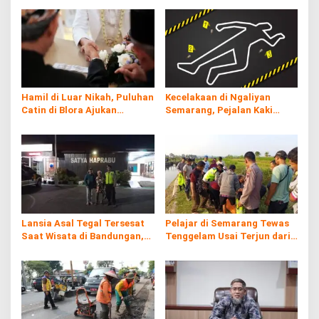
Hamil di Luar Nikah, Puluhan
Kecelakaan di Ngaliyan
Catin di Blora Ajukan
Semarang, Pejalan Kaki
Dispensasi Nikah
Tewas Tertabrak Truk Usai
Oleng
Lansia Asal Tegal Tersesat
Pelajar di Semarang Tewas
Saat Wisata di Bandungan,
Tenggelam Usai Terjun dari
Akhirnya Ditemukan di Alun-
Atas Pintu Air
alun Ungaran