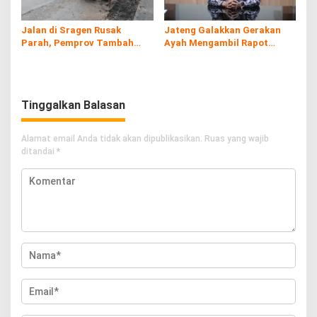
Jalan di Sragen Rusak
Jateng Galakkan Gerakan
Parah, Pemprov Tambah
Ayah Mengambil Rapot
Anggaran Perbaikan Rp38,2
untuk Tekan Fatherless
Miliar
Tinggalkan Balasan
Alamat email Anda tidak akan dipublikasikan.
Ruas yang wajib
ditandai
*